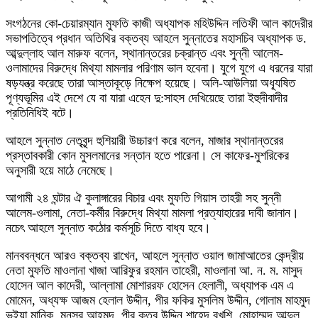
সংগঠনের কো-চেয়ারম্যান মুফতি কাজী অধ্যাপক মহিউদ্দিন লতিফী আল কাদেরীর
সভাপতিত্বে প্রধান অতিথির বক্তব্য আহলে সুন্নাতের মহাসচিব অধ্যাপক ড.
আব্দুল্লাহ আল মারুফ বলেন, স্থানান্তরের চক্রান্ত এবং সুন্নী আলেম-
ওলামাদের বিরুদ্ধে মিথ্যা মামলার পরিণাম ভাল হবেনা। যুগে যুগে এ ধরনের যারা
ষড়যন্ত্র করেছে তারা আস্তাকূড়ে নিক্ষেপ হয়েছে। অলি-আউলিয়া অধ্যূষিত
পূণ্যভূমির এই দেশে যে বা যারা এহেন দু:সাহস দেখিয়েছে তারা ইহুদীবাদীর
প্রতিনিধিই বটে।
আহলে সুন্নাত নেতৃবৃন্দ হুশিয়ারী উচ্চারণ করে বলেন, মাজার স্থানান্তরের
প্রস্তাবকারী কোন মুসলমানের সন্তান হতে পারেনা। সে কাফের-মুশরিকের
অনুসারী হয়ে মাঠে নেমেছে।
আগামী ২৪ ঘন্টার ঐ কুলাঙ্গারের বিচার এবং মুফতি গিয়াস তাহরী সহ সুন্নী
আলেম-ওলামা, নেতা-কর্মীর বিরুদ্ধে মিথ্যা মামলা প্রত্যাহারের দাবী জানান।
নচেৎ আহলে সুন্নাত কঠোর কর্মসূচি দিতে বাধ্য হবে।
মানববন্ধনে আরও বক্তব্য রাখেন, আহলে সুন্নাত ওয়াল জামাআতের কেন্দ্রীয়
নেতা মুফতি মাওলানা খাজা আরিফুর রহমান তাহেরী, মাওলানা আ. ন. ম. মাসুদ
হোসেন আল কাদেরী, আল্লামা মোশাররফ হোসেন হেলালী, অধ্যাপক এম এ
মোমেন, অধ্যক্ষ আজম হেলাল উদ্দীন, পীর ফকির মুসলিম উদ্দীন, গোলাম মাহমুদ
ভূইয়া মানিক, মুনসুর আহমদ, পীর কুতুব উদ্দিন শাহেদ বখশি, মোহাম্মদ আব্দুল