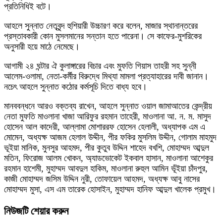
প্রতিনিধিই বটে।
আহলে সুন্নাত নেতৃবৃন্দ হুশিয়ারী উচ্চারণ করে বলেন, মাজার স্থানান্তরের
প্রস্তাবকারী কোন মুসলমানের সন্তান হতে পারেনা। সে কাফের-মুশরিকের
অনুসারী হয়ে মাঠে নেমেছে।
আগামী ২৪ ঘন্টার ঐ কুলাঙ্গারের বিচার এবং মুফতি গিয়াস তাহরী সহ সুন্নী
আলেম-ওলামা, নেতা-কর্মীর বিরুদ্ধে মিথ্যা মামলা প্রত্যাহারের দাবী জানান।
নচেৎ আহলে সুন্নাত কঠোর কর্মসূচি দিতে বাধ্য হবে।
মানববন্ধনে আরও বক্তব্য রাখেন, আহলে সুন্নাত ওয়াল জামাআতের কেন্দ্রীয়
নেতা মুফতি মাওলানা খাজা আরিফুর রহমান তাহেরী, মাওলানা আ. ন. ম. মাসুদ
হোসেন আল কাদেরী, আল্লামা মোশাররফ হোসেন হেলালী, অধ্যাপক এম এ
মোমেন, অধ্যক্ষ আজম হেলাল উদ্দীন, পীর ফকির মুসলিম উদ্দীন, গোলাম মাহমুদ
ভূইয়া মানিক, মুনসুর আহমদ, পীর কুতুব উদ্দিন শাহেদ বখশি, মোহাম্মদ আব্দুল
মতিন, ফিরোজ আলম খোকন, অ্যাডভোকেট ইকবাল হাসান, মাওলানা আশেকুর
রহমান হাশেমী, মুহাম্মদ আবদুল হাকিম, মাওলানা রুহুল আমিন ভূঁইয়া চাঁদপুর,
কাজী মোহাম্মদ জসিম উদ্দিন নুরী, তোফায়েল আহমদ, অধ্যক্ষ আবু নাসের
মোহাম্মদ মুসা, এস এম তারেক হোসাইন, মুহাম্মদ হানিফ আব্দুল খালেক প্রমুখ।
নিউজটি শেয়ার করুন