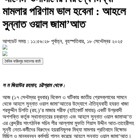
মামলার পরিণাম ভাল হবেনা : আহলে
সুন্নাত ওয়াল জামা’আত
আপডেট সময় : ১১:৫৬:২৮ পূর্বাহ্ন, বৃহস্পতিবার, ১৮ সেপ্টেম্বর ২০২৫
দৈনিক ফরিদপুর মহানগর বার্তা
স ম জিয়াউর রহমান, চট্টগ্রাম থেকে :
আজ (১৭ সেপ্টম্বর বুধবার) বিকেল ৩ ঘটিকায় জাতীয় প্রেসক্লাবের সামনে
থেকে আহলে সুন্নাত ওয়াল জামা’আতের উদ্যোগে ঐতিহ্যবাহী হযরত খাজা
শরফুদ্দীন চিশতি (রহ.)’র মাজার শরীফ (হাইকোর্ট মাযার) একটি উগ্রবাদী
অপশক্তি কর্তৃক স্থানান্তরের চক্রান্ত এবং আহলে সুন্নাত ওয়াল জামাআ’ত
এর কেন্দ্রীয় সাংগঠনিক সচিব পীর আল্লামা মুফতি গিয়াস উদ্দীন আত-তাহেরীসহ
সূন্নী নেতা-কর্মীদের বিরুদ্ধে হয়রানিমূলক মিথ্যা মামলার প্রতিবাদে বিক্ষোভ
মিছিল ও মানববন্ধন কর্মসূচি পালন করেছে আহলে সুন্নাত ওয়াল জামা’আত।