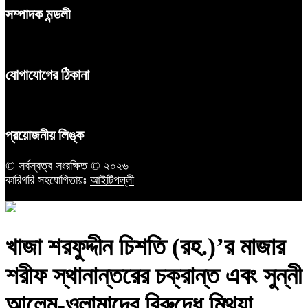
সম্পাদক মন্ডলী
যোগাযোগের ঠিকানা
প্রয়োজনীয় লিঙ্ক
© সর্বস্বত্ব সংরক্ষিত © ২০২৬
কারিগরি সহযোগিতায়ঃ
আইটিপল্লী
খাজা শরফুদ্দীন চিশতি (রহ.)’র মাজার
শরীফ স্থানান্তরের চক্রান্ত এবং সুন্নী
আলেম-ওলামাদের বিরুদ্ধে মিথ্যা