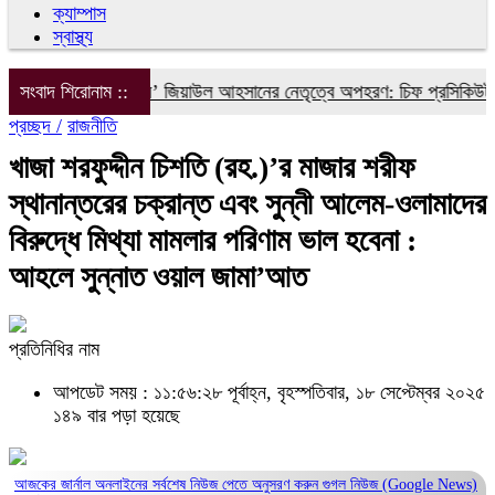
ক্যাম্পাস
স্বাস্থ্য
কে ‘দ্বিতীয় চেষ্টায়’ জিয়াউল আহসানের নেতৃত্বে অপহরণ: চিফ প্রসিকিউটর
সংবাদ শিরোনাম ::
ফর
প্রচ্ছদ /
রাজনীতি
খাজা শরফুদ্দীন চিশতি (রহ.)’র মাজার শরীফ
স্থানান্তরের চক্রান্ত এবং সুন্নী আলেম-ওলামাদের
বিরুদ্ধে মিথ্যা মামলার পরিণাম ভাল হবেনা :
আহলে সুন্নাত ওয়াল জামা’আত
প্রতিনিধির নাম
আপডেট সময় : ১১:৫৬:২৮ পূর্বাহ্ন, বৃহস্পতিবার, ১৮ সেপ্টেম্বর ২০২৫
১৪৯ বার পড়া হয়েছে
আজকের জার্নাল অনলাইনের সর্বশেষ নিউজ পেতে অনুসরণ করুন
গুগল নিউজ (Google News)