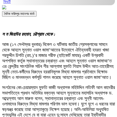
ফিডটি
দৈনিক ফরিদপুর মহানগর বার্তা
স ম জিয়াউর রহমান, চট্টগ্রাম থেকে :
আজ (১৭ সেপ্টম্বর বুধবার) বিকেল ৩ ঘটিকায় জাতীয় প্রেসক্লাবের সামনে
থেকে আহলে সুন্নাত ওয়াল জামা’আতের উদ্যোগে ঐতিহ্যবাহী হযরত খাজা
শরফুদ্দীন চিশতি (রহ.)’র মাজার শরীফ (হাইকোর্ট মাযার) একটি উগ্রবাদী
অপশক্তি কর্তৃক স্থানান্তরের চক্রান্ত এবং আহলে সুন্নাত ওয়াল জামাআ’ত
এর কেন্দ্রীয় সাংগঠনিক সচিব পীর আল্লামা মুফতি গিয়াস উদ্দীন আত-তাহেরীসহ
সূন্নী নেতা-কর্মীদের বিরুদ্ধে হয়রানিমূলক মিথ্যা মামলার প্রতিবাদে বিক্ষোভ
মিছিল ও মানববন্ধন কর্মসূচি পালন করেছে আহলে সুন্নাত ওয়াল জামা’আত।
সংগঠনের কো-চেয়ারম্যান মুফতি কাজী অধ্যাপক মহিউদ্দিন লতিফী আল কাদেরীর
সভাপতিত্বে প্রধান অতিথির বক্তব্য আহলে সুন্নাতের মহাসচিব অধ্যাপক ড.
আব্দুল্লাহ আল মারুফ বলেন, স্থানান্তরের চক্রান্ত এবং সুন্নী আলেম-
ওলামাদের বিরুদ্ধে মিথ্যা মামলার পরিণাম ভাল হবেনা। যুগে যুগে এ ধরনের যারা
ষড়যন্ত্র করেছে তারা আস্তাকূড়ে নিক্ষেপ হয়েছে। অলি-আউলিয়া অধ্যূষিত
পূণ্যভূমির এই দেশে যে বা যারা এহেন দু:সাহস দেখিয়েছে তারা ইহুদীবাদীর