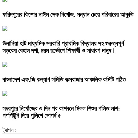
ফরিদপুরের কিশোর নাঈম সেক নিখোঁজ, সন্ধান চেয়ে পরিবারের আকুতি
উলানিয়া হাট মাধ্যমিক সরকারি প্রাথমিক বিদ্যালয় সহ গুরুত্বপূর্ণ
সড়কের বেহাল দশা, চরম দুর্ভোগে শিক্ষার্থী ও সাধারণ মানুষ।
বাংলাদেশ এফ,জি কল্যাণ সমিতি কক্সবাজার আঞ্চলিক কমিটি গঠিত
সদরপুরে নিখোঁজের ৩ দিন পর কাশবনে মিলল শিশুর গলিত লাশ:
গণপিটুনি দিয়ে পুলিশে সোপর্দ ৫
ট্যাগস :