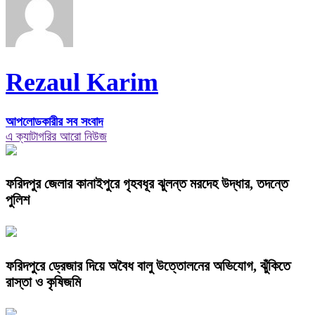
Rezaul Karim
আপলোডকারীর সব সংবাদ
এ ক্যাটাগরির আরো নিউজ
ফরিদপুর জেলার কানাইপুরে গৃহবধূর ঝুলন্ত মরদেহ উদ্ধার, তদন্তে
পুলিশ
ফরিদপুরে ড্রেজার দিয়ে অবৈধ বালু উত্তোলনের অভিযোগ, ঝুঁকিতে
রাস্তা ও কৃষিজমি