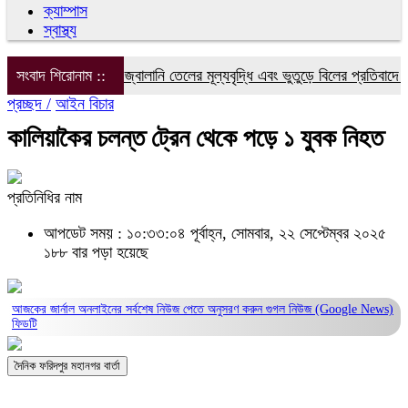
ক্যাম্পাস
স্বাস্থ্য
বিদ্যুৎ, গ্যাস ও জ্বালানি তেলের মূল্যবৃদ্ধি এবং ভুতুড়ে বিলের প্রতিবাদে ফরি
সংবাদ শিরোনাম ::
প্রচ্ছদ /
আইন বিচার
কালিয়াকৈর চলন্ত ট্রেন থেকে পড়ে ১ যুবক নিহত
প্রতিনিধির নাম
আপডেট সময় : ১০:৩৩:০৪ পূর্বাহ্ন, সোমবার, ২২ সেপ্টেম্বর ২০২৫
১৮৮ বার পড়া হয়েছে
আজকের জার্নাল অনলাইনের সর্বশেষ নিউজ পেতে অনুসরণ করুন
গুগল নিউজ (Google News)
ফিডটি
দৈনিক ফরিদপুর মহানগর বার্তা