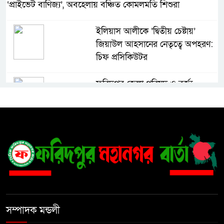
‘প্রাইভেট বাণিজ্য’, অবহেলায় বঞ্চিত কোমলমতি শিশুরা
ইলিয়াস আলীকে ‘দ্বিতীয় চেষ্টায়’
জিয়াউল আহসানের নেতৃত্বে অপহরণ:
চিফ প্রসিকিউটর
ফরিদপুর জেলা পরিষদ ও বর্জ্য
প্রক্রিয়াজাতকরণ কারখানা পরিদর্শন
করলেন স্থানীয় সরকার বিভাগের সচিব
৩০ বছরের ভোগান্তি, বসতভিটা রক্ষায়
প্রশাসনের হস্তক্ষেপ চান দিনমজুর
নুরুল ইসলাম
১৮ নম্বর ওয়ার্ডে কার্যকর ড্রেনেজ
ব্যবস্থার দাবি, পৌর কর্তৃপক্ষের
সম্পাদক মন্ডলী
সরেজমিন পরিদর্শনের আহ্বান