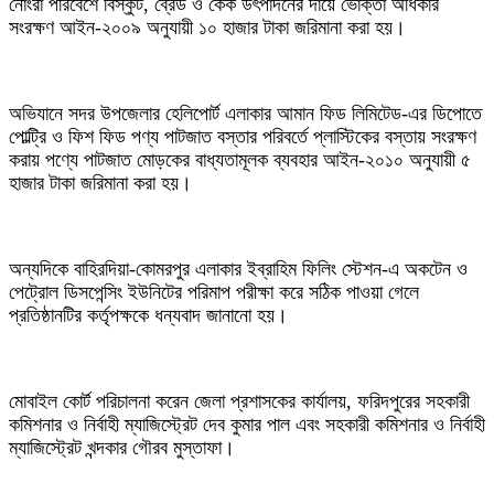
নোংরা পরিবেশে বিস্কুট, ব্রেড ও কেক উৎপাদনের দায়ে ভোক্তা অধিকার
সংরক্ষণ আইন-২০০৯ অনুযায়ী ১০ হাজার টাকা জরিমানা করা হয়।
অভিযানে সদর উপজেলার হেলিপোর্ট এলাকার আমান ফিড লিমিটেড-এর ডিপোতে
পোল্ট্রি ও ফিশ ফিড পণ্য পাটজাত বস্তার পরিবর্তে প্লাস্টিকের বস্তায় সংরক্ষণ
করায় পণ্যে পাটজাত মোড়কের বাধ্যতামূলক ব্যবহার আইন-২০১০ অনুযায়ী ৫
হাজার টাকা জরিমানা করা হয়।
অন্যদিকে বাহিরদিয়া-কোমরপুর এলাকার ইব্রাহিম ফিলিং স্টেশন-এ অকটেন ও
পেট্রোল ডিসপেন্সিং ইউনিটের পরিমাপ পরীক্ষা করে সঠিক পাওয়া গেলে
প্রতিষ্ঠানটির কর্তৃপক্ষকে ধন্যবাদ জানানো হয়।
মোবাইল কোর্ট পরিচালনা করেন জেলা প্রশাসকের কার্যালয়, ফরিদপুরের সহকারী
কমিশনার ও নির্বাহী ম্যাজিস্ট্রেট দেব কুমার পাল এবং সহকারী কমিশনার ও নির্বাহী
ম্যাজিস্ট্রেট খন্দকার গৌরব মুস্তাফা।