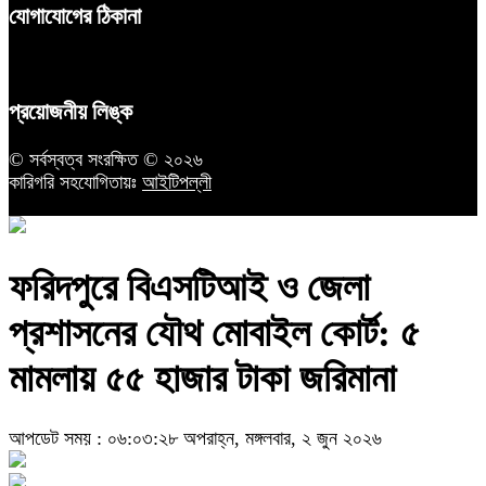
যোগাযোগের ঠিকানা
প্রয়োজনীয় লিঙ্ক
© সর্বস্বত্ব সংরক্ষিত © ২০২৬
কারিগরি সহযোগিতায়ঃ
আইটিপল্লী
ফরিদপুরে বিএসটিআই ও জেলা
প্রশাসনের যৌথ মোবাইল কোর্ট: ৫
মামলায় ৫৫ হাজার টাকা জরিমানা
আপডেট সময় : ০৬:০৩:২৮ অপরাহ্ন, মঙ্গলবার, ২ জুন ২০২৬