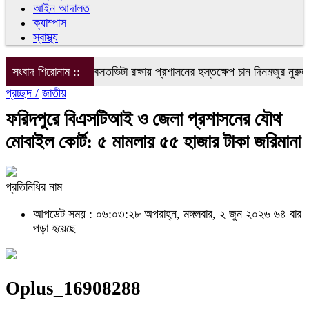
আইন আদালত
ক্যাম্পাস
স্বাস্থ্য
ছরের ভোগান্তি, বসতভিটা রক্ষায় প্রশাসনের হস্তক্ষেপ চান দিনমজুর নুরুল ইসলা
সংবাদ শিরোনাম ::
প্রচ্ছদ /
জাতীয়
ফরিদপুরে বিএসটিআই ও জেলা প্রশাসনের যৌথ
মোবাইল কোর্ট: ৫ মামলায় ৫৫ হাজার টাকা জরিমানা
প্রতিনিধির নাম
আপডেট সময় : ০৬:০৩:২৮ অপরাহ্ন, মঙ্গলবার, ২ জুন ২০২৬
৬৪ বার
পড়া হয়েছে
Oplus_16908288