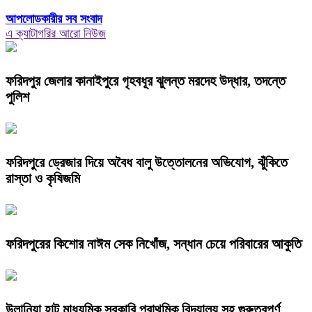
আপলোডকারীর সব সংবাদ
এ ক্যাটাগরির আরো নিউজ
ফরিদপুর জেলার কানাইপুরে গৃহবধূর ঝুলন্ত মরদেহ উদ্ধার, তদন্তে
পুলিশ
ফরিদপুরে ড্রেজার দিয়ে অবৈধ বালু উত্তোলনের অভিযোগ, ঝুঁকিতে
রাস্তা ও কৃষিজমি
ফরিদপুরের কিশোর নাঈম সেক নিখোঁজ, সন্ধান চেয়ে পরিবারের আকুতি
উলানিয়া হাট মাধ্যমিক সরকারি প্রাথমিক বিদ্যালয় সহ গুরুত্বপূর্ণ