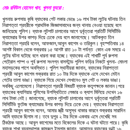
মোঃ রবিউল হোসেন খান, খুলনা ব্যুরো :
খুলনায় রুপসায় কৃষি ব্যাংকের গেট লকার ভেঙে ১৬ লাখ টাকা লুটের ঘটনায় তিন
নিরাপত্তা প্রহরীকে প্রাথমিক জিজ্ঞাসাবাদের জন্য থানায় নেওয়া হয়েছে বলে
জানিয়েছে পুলিশ। ব্যাংক লুটপাট চালানোর আগে দুর্বৃত্তরা প্রতিটি সিসিটিভি
ক্যামেরার উপর কাপড় দিয়ে ঢেকে দেয় বলে জানাগেছে। আটককৃত তিন
নিরাপত্তা প্রহরি বলেন, আফজাল,আবুল কাশেম ও তরিকুল। বৃহস্পতিবার ১৪
আগষ্ট বিকাল থেকে শুক্রবার ১৫ আগষ্ট রাত ১০ টা পর্যন্ত কোন এক সময়ে এ
লুটের ঘটনা ঘটেছে বলে ধারনা করা হচ্ছে। ব্যাংকের এই শাখাটি পুর্ব রুপসা
পেট্রোল পাম্প ও পুর্ব রুপসা সংলগ্ন বাসস্টান্ড পুলিশ ফড়ির নিকটে খুলনা- মোংলা
মহাসড়কের পাশে অবস্থিত। পুলিশ স্থানীয়রা জানান, ব্যাংকের নিরাপত্তা
প্রহরী আবুল কাশেম শুক্রবার রাত ১০ টার দিকে ব্যাংকে এসে দেখেন মেইন
গেটের তালা ভাঙা। ব্যাংকে গিয়ে দেখেন সেখানেও মুল গেট ও লকার ভাঙা।
সবকিছু এলোমেলো। নিরাপত্তা প্রহরী বিষয়টি ব্যাংক কতৃপক্ষকে জানান।পরে
ব্যাংকের ক্যাশিয়ার পুলিশের উপস্থিতিতে লেজার ও ক্যাশ মিলিয়ে দেখেন ১৬
লাখ টাকা নেই। জানাগেছে, ব্যাংক লুটপাট চালানোর আগে দুর্বৃত্তরা প্রতিটি
সিসিটিভি ফুটেজ ক্যামেরার উপর কাপড় দিয়ে ঢেকে দেয়। ব্যাংকের নিরাপত্তা
প্রহরী আবুল কাশেম বলেন, আমার স্ত্রী অসুস্থ থাকার কারনে শুক্রবার সারাদিন
আমি ব্যাংকে ছিলাম না। তবে দুপুর ২ টার দিকে একবার এসে দেখেছি সব
ঠিকঠাক আছে। আবুল কাশেমের মতে বিকেলের দিকে এ ঘটনা ঘটতে পারে। কৃষি
ব্যাংক শাখা ব্যবস্থাপক কামরুল ইসলাম জানান, আমাদের ব্যাংকের ভল্টে ১৬