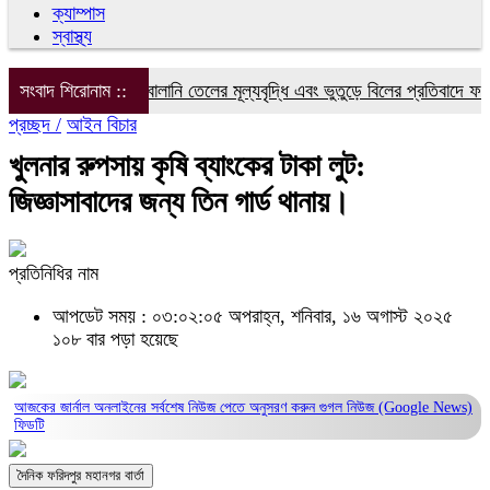
ক্যাম্পাস
স্বাস্থ্য
বিদ্যুৎ, গ্যাস ও জ্বালানি তেলের মূল্যবৃদ্ধি এবং ভুতুড়ে বিলের প্রতিবাদে ফরিদপু
সংবাদ শিরোনাম ::
প্রচ্ছদ /
আইন বিচার
খুলনার রুপসায় কৃষি ব্যাংকের টাকা লুট:
জিজ্ঞাসাবাদের জন্য তিন গার্ড থানায়।
প্রতিনিধির নাম
আপডেট সময় : ০৩:০২:০৫ অপরাহ্ন, শনিবার, ১৬ অগাস্ট ২০২৫
১০৮ বার পড়া হয়েছে
আজকের জার্নাল অনলাইনের সর্বশেষ নিউজ পেতে অনুসরণ করুন
গুগল নিউজ (Google News)
ফিডটি
দৈনিক ফরিদপুর মহানগর বার্তা