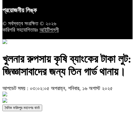
প্রয়োজনীয় লিঙ্ক
© সর্বস্বত্ব সংরক্ষিত © ২০২৬
কারিগরি সহযোগিতায়ঃ
আইটিপল্লী
খুলনার রুপসায় কৃষি ব্যাংকের টাকা লুট:
জিজ্ঞাসাবাদের জন্য তিন গার্ড থানায়।
আপডেট সময় : ০৩:০২:০৫ অপরাহ্ন, শনিবার, ১৬ অগাস্ট ২০২৫
দৈনিক ফরিদপুর মহানগর বার্তা