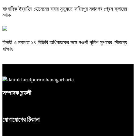
সাংবাদিক ইব্রাহিম হোসেনের বাবার মৃত্যুতে ফরিদপুর মহানগর প্রেস ক্লাবের
শোক
বিদায়ী ও নবাগত ১৪ বিজিবি অধিনায়কের সঙ্গে নওগাঁ পুলিশ সুপারের সৌজন্য
সাক্ষাৎ
সম্পাদক মন্ডলী
যোগাযোগের ঠিকানা