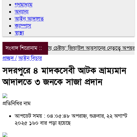
গণমাধ্যম
অন্যান্য
আইন আদালত
ক্যাম্পাস
স্বাস্থ্য
িয়াস আলীকে ‘দ্বিতীয় চেষ্টায়’ জিয়াউল আহসানের নেতৃত্বে অপহরণ: চি
সংবাদ শিরোনাম ::
প্রচ্ছদ /
আইন বিচার
সদরপুরে ৪ মাদকসেবী আটক ভ্রাম্যমান
আদালতে ৩ জনকে সাজা প্রদান
প্রতিনিধির নাম
আপডেট সময় : ০৪:০৫:৪৮ অপরাহ্ন, শুক্রবার, ২২ অগাস্ট
২০২৫
১৬০ বার পড়া হয়েছে