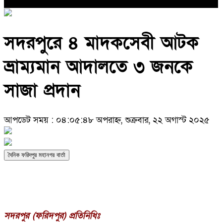
সদরপুরে ৪ মাদকসেবী আটক
ভ্রাম্যমান আদালতে ৩ জনকে
সাজা প্রদান
আপডেট সময় : ০৪:০৫:৪৮ অপরাহ্ন, শুক্রবার, ২২ অগাস্ট ২০২৫
দৈনিক ফরিদপুর মহানগর বার্তা
সদরপুর (ফরিদপুর) প্রতিনিধিঃ