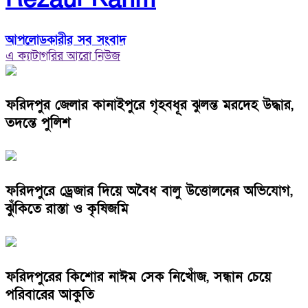
আপলোডকারীর সব সংবাদ
এ ক্যাটাগরির আরো নিউজ
ফরিদপুর জেলার কানাইপুরে গৃহবধূর ঝুলন্ত মরদেহ উদ্ধার,
তদন্তে পুলিশ
ফরিদপুরে ড্রেজার দিয়ে অবৈধ বালু উত্তোলনের অভিযোগ,
ঝুঁকিতে রাস্তা ও কৃষিজমি
ফরিদপুরের কিশোর নাঈম সেক নিখোঁজ, সন্ধান চেয়ে
পরিবারের আকুতি