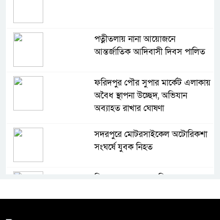
পত্নীতলায় নানা আয়োজনে
আন্তর্জাতিক আদিবাসী দিবস পালিত
ফরিদপুর পৌর সুপার মার্কেট এলাকায়
অবৈধ স্থাপনা উচ্ছেদ, অভিযান
অব্যাহত রাখার ঘোষণা
সদরপুরে মোটরসাইকেল অটোরিকশা
সংঘর্ষে যুবক নিহত
বিদ্যুৎ, গ্যাস ও জ্বালানি তেলের
মূল্যবৃদ্ধি এবং ভুতুড়ে বিলের প্রতিবাদে
ফরিদপুরে মিছিল, জেলা প্রশাসকের
কাছে স্মারকলিপি