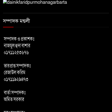
অসুবিধা ও অব্যবস্থাপনায় জরাজীর্ণ
ফরিদপুরের আড়াইরশি সরকারি
সম্পাদক মন্ডলী
প্রাথমিক বিদ্যালয় শিক্ষার বদলে
‘প্রাইভেট বাণিজ্য’, অবহেলায় বঞ্চিত কোমলমতি শিশুরা
ইলিয়াস আলীকে ‘দ্বিতীয় চেষ্টায়’
জিয়াউল আহসানের নেতৃত্বে অপহরণ:
চিফ প্রসিকিউটর
ফরিদপুর জেলা পরিষদ ও বর্জ্য
প্রক্রিয়াজাতকরণ কারখানা পরিদর্শন
করলেন স্থানীয় সরকার বিভাগের সচিব
৩০ বছরের ভোগান্তি, বসতভিটা রক্ষায়
প্রশাসনের হস্তক্ষেপ চান দিনমজুর
নুরুল ইসলাম