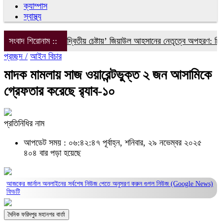
ক্যাম্পাস
স্বাস্থ্য
ইলিয়াস আলীকে ‘দ্বিতীয় চেষ্টায়’ জিয়াউল আহসানের নেতৃত্বে অপহরণ: চিফ প্
সংবাদ শিরোনাম ::
প্রচ্ছদ /
আইন বিচার
মাদক মামলায় সাজ ওয়ারেন্টভুক্ত ২ জন আসামিকে
গ্রেফতার করেছে র‌্যাব-১০
প্রতিনিধির নাম
আপডেট সময় : ০৬:৪২:৪৭ পূর্বাহ্ন, শনিবার, ২৯ নভেম্বর ২০২৫
৪০৪ বার পড়া হয়েছে
আজকের জার্নাল অনলাইনের সর্বশেষ নিউজ পেতে অনুসরণ করুন
গুগল নিউজ (Google News)
ফিডটি
দৈনিক ফরিদপুর মহানগর বার্তা