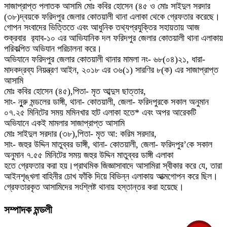
সাজাপ্রাপ্ত পলাতক আসামি মোঃ কবির হোসেন (৪৫ ও মোঃ সাইদুল সরদার
(৩৮)দ্বয়কে ফরিদপুর জেলার কোতয়ালী থানা এলাকা থেকে গ্রেফতার করেছে।
গোপন সংবাদের ভিত্তিতে এবং আধুনিক তথ্যপ্রযুক্তির সহায়তায় আজ
শুক্রবার ‌ র‌্যাব-১০ এর আভিযানিক দল ফরিদপুর জেলার কোতয়ালী থানা এলাকায়
পরিকল্পিত অভিযান পরিচালনা করে।
অভিযানে ফরিদপুর জেলার কোতয়ালী থানার মামলা নং- ৬৮(০৪)২১, ধারা-
মাদকদ্রব্য নিয়ন্ত্রণ আইন, ২০১৮ এর ৩৬(১) সারণির ৮(ক) এর সাজাপ্রাপ্ত
আসামি
মোঃ কবির হোসেন (৪৫),পিতা- মৃত আব্দুস ছাত্তার,
সাং- নুুরু মন্ডলের ডাঙ্গী, থানা- কোতয়ালী, জেলা- ফরিদপুরকে সকাল অনুমান
০৭.২৫ মিনিটের ‌সময় মমিনখার হাট এলাকা হতে* এবং অপর আরেকটি
অভিযানে একই মামলার সাজাপ্রাপ্ত আসামি
মোঃ সাইদুল সরদার (৩৮),পিতা- মৃত আ: করিম সরদার,
সাং- জহুর উদ্দিন মাতুব্বর ডাঙ্গী, থানা- কোতয়ালী, জেলা- ফরিদপুর’কে সকাল
অনুমান ৭.৫৫ মিনিটের সময় জহুর উদ্দিন মাতুব্বর ডাঙ্গী এলাকা‌
হতে গ্রেফতার করা হয়।প্রাথমিক জিজ্ঞাসাবাদে আসামিরা স্বীকার করে যে, তারা
আইনশৃঙ্খলা বাহিনীর চোখ ফাঁকি দিয়ে বিভিন্ন এলাকায় আত্মগোপন করে ছিল।
গ্রেফতারকৃত আসামিদের সংশ্লিষ্ট থানায় হস্তান্তর করা হয়েছে।
সম্পাদক মন্ডলী