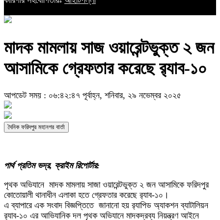
কারিগরি সহযোগিতায়ঃ
আইটিপল্লী
মাদক মামলায় সাজ ওয়ারেন্টভুক্ত ২ জন
আসামিকে গ্রেফতার করেছে র‌্যাব-১০
আপডেট সময় : ০৬:৪২:৪৭ পূর্বাহ্ন, শনিবার, ২৯ নভেম্বর ২০২৫
দৈনিক ফরিদপুর মহানগর বার্তা
পার্থ প্রতিম ভদ্র, ক্রাইম রিপোর্টার:
পৃথক অভিযানে ‌ মাদক মামলায় সাজা ওয়ারেন্টভুক্ত ২ জন আসামিকে ফরিদপুর
কোতোয়ালী থানাধীন এলাকা ‌হতে ‌‌গ্রেফতার করেছে র‌্যাব-১০।
এ ব্যাপারে এক সংবাদ বিজ্ঞপ্তিতে ‌ জানানো হয় ‌র‌্যাপিড অ্যাকশন ব্যাটালিয়ন
র‌্যাব-১০ এর আভিযানিক দল পৃথক অভিযানে মাদকদ্রব্য নিয়ন্ত্রণ আইনে