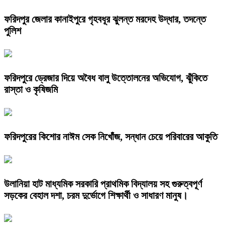
ফরিদপুর জেলার কানাইপুরে গৃহবধূর ঝুলন্ত মরদেহ উদ্ধার, তদন্তে
পুলিশ
ফরিদপুরে ড্রেজার দিয়ে অবৈধ বালু উত্তোলনের অভিযোগ, ঝুঁকিতে
রাস্তা ও কৃষিজমি
ফরিদপুরের কিশোর নাঈম সেক নিখোঁজ, সন্ধান চেয়ে পরিবারের আকুতি
উলানিয়া হাট মাধ্যমিক সরকারি প্রাথমিক বিদ্যালয় সহ গুরুত্বপূর্ণ
সড়কের বেহাল দশা, চরম দুর্ভোগে শিক্ষার্থী ও সাধারণ মানুষ।