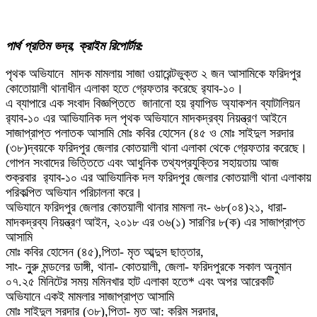
পার্থ প্রতিম ভদ্র, ক্রাইম রিপোর্টার:
পৃথক অভিযানে ‌ মাদক মামলায় সাজা ওয়ারেন্টভুক্ত ২ জন আসামিকে ফরিদপুর
কোতোয়ালী থানাধীন এলাকা ‌হতে ‌‌গ্রেফতার করেছে র‌্যাব-১০।
এ ব্যাপারে এক সংবাদ বিজ্ঞপ্তিতে ‌ জানানো হয় ‌র‌্যাপিড অ্যাকশন ব্যাটালিয়ন
র‌্যাব-১০ এর আভিযানিক দল পৃথক অভিযানে মাদকদ্রব্য নিয়ন্ত্রণ আইনে
সাজাপ্রাপ্ত পলাতক আসামি মোঃ কবির হোসেন (৪৫ ও মোঃ সাইদুল সরদার
(৩৮)দ্বয়কে ফরিদপুর জেলার কোতয়ালী থানা এলাকা থেকে গ্রেফতার করেছে।
গোপন সংবাদের ভিত্তিতে এবং আধুনিক তথ্যপ্রযুক্তির সহায়তায় আজ
শুক্রবার ‌ র‌্যাব-১০ এর আভিযানিক দল ফরিদপুর জেলার কোতয়ালী থানা এলাকায়
পরিকল্পিত অভিযান পরিচালনা করে।
অভিযানে ফরিদপুর জেলার কোতয়ালী থানার মামলা নং- ৬৮(০৪)২১, ধারা-
মাদকদ্রব্য নিয়ন্ত্রণ আইন, ২০১৮ এর ৩৬(১) সারণির ৮(ক) এর সাজাপ্রাপ্ত
আসামি
মোঃ কবির হোসেন (৪৫),পিতা- মৃত আব্দুস ছাত্তার,
সাং- নুুরু মন্ডলের ডাঙ্গী, থানা- কোতয়ালী, জেলা- ফরিদপুরকে সকাল অনুমান
০৭.২৫ মিনিটের ‌সময় মমিনখার হাট এলাকা হতে* এবং অপর আরেকটি
অভিযানে একই মামলার সাজাপ্রাপ্ত আসামি
মোঃ সাইদুল সরদার (৩৮),পিতা- মৃত আ: করিম সরদার,