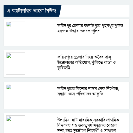
এ ক্যাটাগরির আরো নিউজ
ফরিদপুর জেলার কানাইপুরে গৃহবধূর ঝুলন্ত
মরদেহ উদ্ধার, তদন্তে পুলিশ
ফরিদপুরে ড্রেজার দিয়ে অবৈধ বালু
উত্তোলনের অভিযোগ, ঝুঁকিতে রাস্তা ও
কৃষিজমি
ফরিদপুরের কিশোর নাঈম সেক নিখোঁজ,
সন্ধান চেয়ে পরিবারের আকুতি
উলানিয়া হাট মাধ্যমিক সরকারি প্রাথমিক
বিদ্যালয় সহ গুরুত্বপূর্ণ সড়কের বেহাল
দশা, চরম দুর্ভোগে শিক্ষার্থী ও সাধারণ