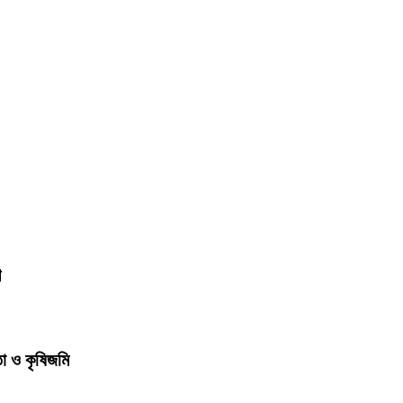
শ
তা ও কৃষিজমি