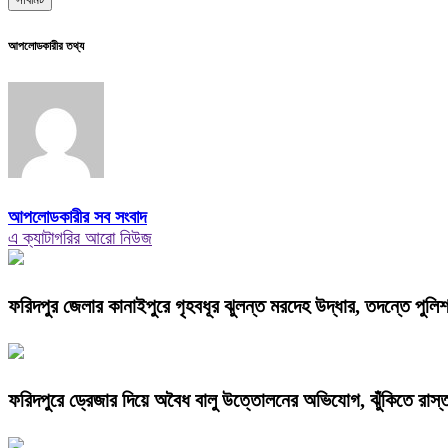
আপলোডকারীর তথ্য
আপলোডকারীর সব সংবাদ
এ ক্যাটাগরির আরো নিউজ
ফরিদপুর জেলার কানাইপুরে গৃহবধূর ঝুলন্ত মরদেহ উদ্ধার, তদন্তে পুলি
ফরিদপুরে ড্রেজার দিয়ে অবৈধ বালু উত্তোলনের অভিযোগ, ঝুঁকিতে রাস্