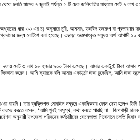
 থেকে চলতি মাসের ৭ জুলাই পর্যন্ত ৫ টি চেক জালিয়াতির মাধ্যমে মোট ৭ লাখ 
 অধ্যায়ের ধারা ৩৩ এর চ) অনুসারে চুরি, আত্মসাৎ, তহবিল তছরুপ বা প্রতারণার দ
্যা প্রদানের জন্য নোটিশে বলা হয়েছে। এছাড়া আত্মসাৎকৃত সমুদয় অর্থ আগামী ১০ 
ে ৫ দফায় মোট ৩ লাখ ৬৮ হাজার ৯০০ টাকা এসেছে। আমার একাউন্টে টাকা আসার 
ঞাসা করেন। আমি স্যারকে বলি আমার একাউন্টে টাকা ঢুকেছিল, আমি টাকা তুলে শিল্
াওয়া যায়নি। তার ব্যক্তিগত মোবাইল নম্বরে একাধিকবার ফোন দেয়া হলেও তিনি রি
নাকাটি করতে করতে বলেন, ‘আমি খুবই অসুস্থ, কথা বলতে পারছি না। জিপগাড়ী চাল
শনা অনুযায়ী উপজেলা পরিষদের কর্মচারীদের বেতনভাতা শিরোনামে চলতি হিসাব নম্