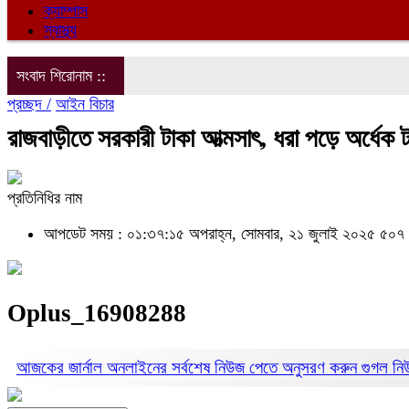
ক্যাম্পাস
স্বাস্থ্য
সংবাদ শিরোনাম ::
প্রচ্ছদ /
আইন বিচার
রাজবাড়ীতে সরকারী টাকা আত্মসাৎ, ধরা পড়ে অর্ধেক 
প্রতিনিধির নাম
আপডেট সময় : ০১:৩৭:১৫ অপরাহ্ন, সোমবার, ২১ জুলাই ২০২৫
৫০৭ 
Oplus_16908288
আজকের জার্নাল অনলাইনের সর্বশেষ নিউজ পেতে অনুসরণ করুন
গুগল ন