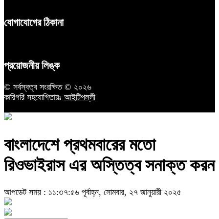
যোগাযোগের ঠিকানা
প্রয়োজনীয় লিঙ্ক
© সর্বস্বত্ব সংরক্ষিত © ২০২৬
কারিগরি সহযোগিতায়ঃ
আইটিপল্লী
বাংলাদেশে প্রথমবারের মতো
রিওভাইরাস এর অস্তিত্ব সনাক্ত করন
আপডেট সময় : ১১:৩৭:৫৬ পূর্বাহ্ন, সোমবার, ২৭ জানুয়ারী ২০২৫