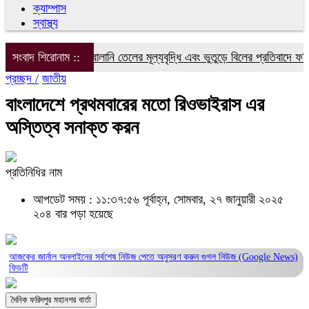
ক্যাম্পাস
স্বাস্থ্য
বিদ্যুৎ, গ্যাস ও জ্বালানি তেলের মূল্যবৃদ্ধি এবং ভুতুড়ে বিলের প্রতিবাদে ফরিদপ
সংবাদ শিরোনাম ::
প্রচ্ছদ /
জাতীয়
বাংলাদেশে প্রথমবারের মতো রিওভাইরাস এর
অস্তিত্ব সনাক্ত করন
প্রতিনিধির নাম
আপডেট সময় : ১১:৩৭:৫৬ পূর্বাহ্ন, সোমবার, ২৭ জানুয়ারী ২০২৫
২০৪ বার পড়া হয়েছে
আজকের জার্নাল অনলাইনের সর্বশেষ নিউজ পেতে অনুসরণ করুন
গুগল নিউজ (Google News)
ফিডটি
দৈনিক ফরিদপুর মহানগর বার্তা