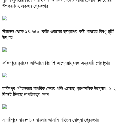
পুলিশ সুপারের নির্দেশনায় মান্দায় অভিযান: ২২০ লিটার চোলাই মদ তৈরির
উপকরণসহ একজন গ্রেফতার
সীমান্ত থেকে ৯৪.৭৫০ কেজি ওজনের দুষ্প্রাপ্য কষ্টি পাথরের বিষ্ণু মূর্তি
উদ্ধার
ফরিদপুরে র‌্যাবের অভিযানে বিদেশি আগ্নেয়াস্ত্রসহ অস্ত্রধারী গ্রেপ্তার
ফরিদপুর পৌরসভায় নাগরিক সেবায় গতি এনেছে প্রশাসনিক উদ্যোগ, ১-২
দিনেই মিলছে নাগরিকত্ব সনদ
মাদারীপুরে মানবপাচার মামলার আসামি শহিদুল মোল্লা গ্রেফতার