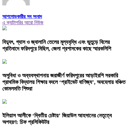
আপলোডকারীর সব সংবাদ
এ ক্যাটাগরির আরো নিউজ
বিদ্যুৎ, গ্যাস ও জ্বালানি তেলের মূল্যবৃদ্ধি এবং ভুতুড়ে বিলের
প্রতিবাদে ফরিদপুরে মিছিল, জেলা প্রশাসকের কাছে স্মারকলিপি
অসুবিধা ও অব্যবস্থাপনায় জরাজীর্ণ ফরিদপুরের আড়াইরশি সরকারি
প্রাথমিক বিদ্যালয় শিক্ষার বদলে ‘প্রাইভেট বাণিজ্য’, অবহেলায় বঞ্চিত
কোমলমতি শিশুরা
ইলিয়াস আলীকে ‘দ্বিতীয় চেষ্টায়’ জিয়াউল আহসানের নেতৃত্বে
অপহরণ: চিফ প্রসিকিউটর