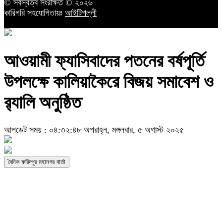
© সর্বস্বত্ব সংরক্ষিত © ২০২৬
কারিগরি সহযোগিতায়ঃ
আইটিপল্লী
আওয়ামী ফ্যাসিবাদের পতনের বর্ষপূর্তি
উপলক্ষে কালিয়াকৈরে বিজয় সমাবেশ ও
র‍্যালি অনুষ্ঠিত
আপডেট সময় : ০৪:৩২:৪৮ অপরাহ্ন, মঙ্গলবার, ৫ অগাস্ট ২০২৫
দৈনিক ফরিদপুর মহানগর বার্তা