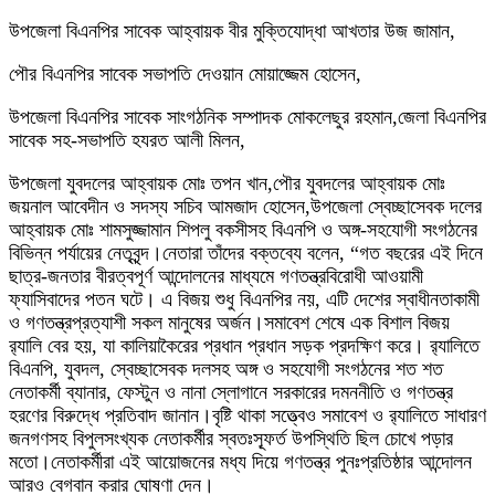
উপজেলা বিএনপির সাবেক আহ্বায়ক বীর মুক্তিযোদ্ধা আখতার উজ জামান,
পৌর বিএনপির সাবেক সভাপতি দেওয়ান মোয়াজ্জেম হোসেন,
উপজেলা বিএনপির সাবেক সাংগঠনিক সম্পাদক মোকলেছুর রহমান,জেলা বিএনপির
সাবেক সহ-সভাপতি হযরত আলী মিলন,
উপজেলা যুবদলের আহ্বায়ক মোঃ তপন খান,পৌর যুবদলের আহ্বায়ক মোঃ
জয়নাল আবেদীন ও সদস্য সচিব আমজাদ হোসেন,উপজেলা স্বেচ্ছাসেবক দলের
আহ্বায়ক মোঃ শামসুজ্জামান শিপলু বকসীসহ বিএনপি ও অঙ্গ-সহযোগী সংগঠনের
বিভিন্ন পর্যায়ের নেতৃবৃন্দ।নেতারা তাঁদের বক্তব্যে বলেন, “গত বছরের এই দিনে
ছাত্র-জনতার বীরত্বপূর্ণ আন্দোলনের মাধ্যমে গণতন্ত্রবিরোধী আওয়ামী
ফ্যাসিবাদের পতন ঘটে। এ বিজয় শুধু বিএনপির নয়, এটি দেশের স্বাধীনতাকামী
ও গণতন্ত্রপ্রত্যাশী সকল মানুষের অর্জন।সমাবেশ শেষে এক বিশাল বিজয়
র‍্যালি বের হয়, যা কালিয়াকৈরের প্রধান প্রধান সড়ক প্রদক্ষিণ করে। র‍্যালিতে
বিএনপি, যুবদল, স্বেচ্ছাসেবক দলসহ অঙ্গ ও সহযোগী সংগঠনের শত শত
নেতাকর্মী ব্যানার, ফেস্টুন ও নানা স্লোগানে সরকারের দমননীতি ও গণতন্ত্র
হরণের বিরুদ্ধে প্রতিবাদ জানান।বৃষ্টি থাকা সত্ত্বেও সমাবেশ ও র‍্যালিতে সাধারণ
জনগণসহ বিপুলসংখ্যক নেতাকর্মীর স্বতঃস্ফূর্ত উপস্থিতি ছিল চোখে পড়ার
মতো।নেতাকর্মীরা এই আয়োজনের মধ্য দিয়ে গণতন্ত্র পুনঃপ্রতিষ্ঠার আন্দোলন
আরও বেগবান করার ঘোষণা দেন।