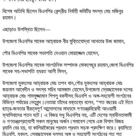
বিশেষ অতিথি ছিলেন বিএনপির কেন্দ্রীয় নির্বাহী কমিটির সদস্য মোঃ মজিবুর
রহমান।
এছাড়াও উপস্থিত ছিলেন—
উপজেলা বিএনপির সাবেক আহ্বায়ক বীর মুক্তিযোদ্ধা আখতার উজ জামান,
পৌর বিএনপির সাবেক সভাপতি দেওয়ান মোয়াজ্জেম হোসেন,
উপজেলা বিএনপির সাবেক সাংগঠনিক সম্পাদক মোকলেছুর রহমান,জেলা বিএনপির
সাবেক সহ-সভাপতি হযরত আলী মিলন,
উপজেলা যুবদলের আহ্বায়ক মোঃ তপন খান,পৌর যুবদলের আহ্বায়ক মোঃ
জয়নাল আবেদীন ও সদস্য সচিব আমজাদ হোসেন,উপজেলা স্বেচ্ছাসেবক দলের
আহ্বায়ক মোঃ শামসুজ্জামান শিপলু বকসীসহ বিএনপি ও অঙ্গ-সহযোগী সংগঠনের
বিভিন্ন পর্যায়ের নেতৃবৃন্দ।নেতারা তাঁদের বক্তব্যে বলেন, “গত বছরের এই দিনে
ছাত্র-জনতার বীরত্বপূর্ণ আন্দোলনের মাধ্যমে গণতন্ত্রবিরোধী আওয়ামী
ফ্যাসিবাদের পতন ঘটে। এ বিজয় শুধু বিএনপির নয়, এটি দেশের স্বাধীনতাকামী
ও গণতন্ত্রপ্রত্যাশী সকল মানুষের অর্জন।সমাবেশ শেষে এক বিশাল বিজয়
র‍্যালি বের হয়, যা কালিয়াকৈরের প্রধান প্রধান সড়ক প্রদক্ষিণ করে। র‍্যালিতে
বিএনপি, যুবদল, স্বেচ্ছাসেবক দলসহ অঙ্গ ও সহযোগী সংগঠনের শত শত