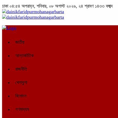
ঢাকা
০৪:৫৪ অপরাহ্ন, শনিবার, ০৮ অগাস্ট ২০২৬, ২৪ শ্রাবণ ১৪৩৩ বঙ্গাব্দ
জাতীয়
আন্তর্জাতিক
রাজনীতি
খেলাধুলা
বিনোদন
গণমাধ্যম