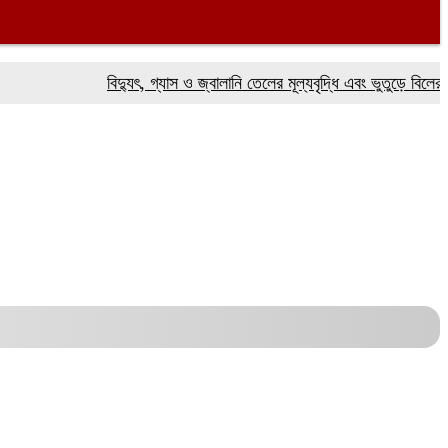
বিদ্যুৎ, গ্যাস ও জ্বালানি তেলের মূল্যবৃদ্ধি এবং ভুতুড়ে বিলের প্রতিব