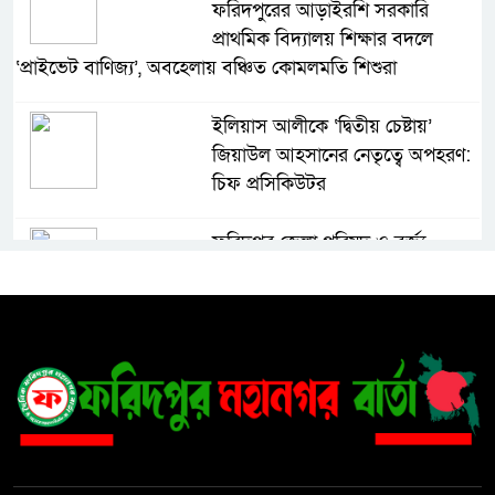
ফরিদপুরের আড়াইরশি সরকারি
প্রাথমিক বিদ্যালয় শিক্ষার বদলে
‘প্রাইভেট বাণিজ্য’, অবহেলায় বঞ্চিত কোমলমতি শিশুরা
ইলিয়াস আলীকে ‘দ্বিতীয় চেষ্টায়’
জিয়াউল আহসানের নেতৃত্বে অপহরণ:
চিফ প্রসিকিউটর
ফরিদপুর জেলা পরিষদ ও বর্জ্য
প্রক্রিয়াজাতকরণ কারখানা পরিদর্শন
করলেন স্থানীয় সরকার বিভাগের সচিব
৩০ বছরের ভোগান্তি, বসতভিটা রক্ষায়
প্রশাসনের হস্তক্ষেপ চান দিনমজুর
নুরুল ইসলাম
১৮ নম্বর ওয়ার্ডে কার্যকর ড্রেনেজ