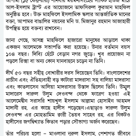
আগামী (১৫ ফেব্রুয়ারী) শনিবার ময়মনসিংহের সার্কিট হাউজ মাঠে
আল-ইসলাম ট্রাস্ট এর আয়োজনে তাফসিরুল কুরআন মাহফিল
অনুষ্ঠিত হবে। উক্ত মাহফিলে ইসলামিক স্কলার আন্তর্জাতিক মানের
বক্তা, আপামর বাঙালির নয়নের মনি ড. মিজানুর রহমান আজাহারী
উপস্থিত হয়ে বক্তব্য রাখবেন।
জানা গেছে, আসন্ন মাহফিলে হাজারো মানুষের আড়ালে থাকা
একজন আলেমকে সভাপতি করা হয়েছে। উনার বর্তমান বয়স
১০৪ বছর। দিব্যি হেঁটে বেড়ান নগর জুড়ে। খুব প্রয়োজন না
পড়লে রিক্সা বা অন্য কোন যানবাহনে চড়েন না তিনি।
দীর্ঘ ৫০ বছর সহীহ্ বোখারীর দরস দিয়েছেন তিনি। বাংলাদেশের
প্রাচীন এবং ঐতিহ্যবাহী বড় কাটারা মাদরাসা সহ বালিয়া মাদরাসা
এবং কাতলাসেন আলিয়া মাদরাসার উস্তাদ ছিলেন তিনি। উম্মুল
মাদারেস দারুল উলুম দেওবন্দ থেকে ফারেগ হওয়া এই
আলেমেদ্বীন সরাসরি শায়খুল ইসলাম আল্লামা হোসাইন আহমদ
মাদানী রহ. এর কাছে হাদীস পড়েছেন।এছাড়াও দারুল উলুম
দেওবন্দ এর মোহতামিম ক্বারী তৈয়ব সাহেব রহ. এর নিকটও
হাদীসের জগদ্বিখ্যাত কিতাব পড়ার সৌভাগ্য অর্জন করেছেন।
তাঁর পরিচয় হলো – মাওলানা নুরুল ইসলাম, পেশাগত জীবনে