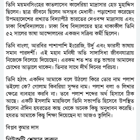
তিনি ময়মনসিংহের কাতলাসেন কাদেরিয়া মাদ্রাসার হেড মুহাদ্দিস
ছিলেন। ছাত্র জীবনে ছিলেন অসম্ভব মেধাবী। পড়াশোনা করেছেন
উপমহাদেশের প্রখ্যাত বিদ্যাপীঠ ভারতের দেওবন্দ মাদ্রাসায় এবং
ঢাকা বিশ্ববিদ্যালয়ে। ঢাকা বিশ্ব বিদ্যালয়ের ছাত্র থাকাকীল তিনি
৫২ সালের ভাষা আন্দোলনের একজন সক্রিয় কর্মী ছিলেন।
তিনি বাংলা, আরবির পাশাপাশি ইংরেজি, উর্দু এবং ফারসী ভাষায়
সমান পারদর্শী। এই মহান মনিষী অতি সাদাসিধা জীবনযাত্রায়
নিজেকে বিলেয়ে দিয়েছেন। এরকম শত শত রত্ন ভান্ডার আমাদের
চোখের আড়ালে থাকেন। তিনার সাথে দীর্ঘ দিনের পরিচয়।
তিনি হঠাৎ একদিন আমাকে বলে উঠলো কিরে তোর নাম পলাশ
তইলো কে? গোলাম কিবরিয়া সুন্দর নাম। পলাশ বলা ও লিখার
ক্ষেত্রে ব্যবহার করবি না। তবে পলাশ শব্দের অর্থ হিসাবে ঠিক
আছে। একটি ইসলামি মাহফিলে তিনি সভাপতি হিসেবে উপস্থিত
ছিলেন ঐদিন হযরতের কাছ থেকে অনেক কিছু অনুধাবন করেছি।
হযরত আমাকে কিছু শিক্ষা দিয়েছেন যা আজও ভুলিনি।
বিপ্লব কুমার দাস