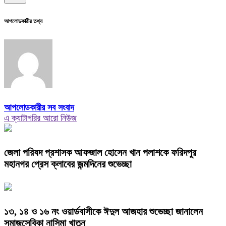
আপলোডকারীর তথ্য
আপলোডকারীর সব সংবাদ
এ ক্যাটাগরির আরো নিউজ
জেলা পরিষদ প্রশাসক আফজাল হোসেন খান পলাশকে ফরিদপুর
মহানগর প্রেস ক্লাবের জন্মদিনের শুভেচ্ছা
১৩, ১৪ ও ১৬ নং ওয়ার্ডবাসীকে ঈদুল আজহার শুভেচ্ছা জানালেন
সমাজসেবিকা নাসিমা খাতুন