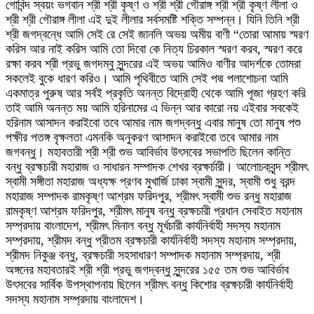
গোবিন্দ স্বয়ং ভগবান শ্রী শ্রী কৃষ্ণ ও শ্রী শ্রী গৌরাঙ্গ শ্রী শ্রী কৃষ্ণ লীলা ও
শ্রী শ্রী গৌরাঙ্গ লীলা এই দুই লীলার সর্বসমষ্টি শক্তি সম্পন্ন। যিনি তিনি শ্রী
শ্রী জগদ্বন্ধে আমি সেই রে সেই জানলি অভয় অমীয় বাণী “তোরা আমায় স্মরণ
করিস আর নাই করিস আমি তো দিবো কে নিত্য চিরকাল স্মরণ করব, স্মরণ করে
রক্ষা করব শ্রী প্রভু জগদম্বু সুন্দরের এই অভয় আমিও বাণীর আদর্শকে তোমরা
সকলেই বুকে ধারণ করিও। আমি পৃথিবীতে আমি সেই পদ্ম পলাশোচনা আমি
একমাত্র পুরুষ আর সর্বই প্রকৃতি অনন্ত বিদ্রোহী থেকে আমি পূজা গ্রহণ করি
তাই আমি অনন্ত ময় আমি হরিনামের এ ভিন্ন আর কারো নয় এইবার সবকেই
হরিনাম আসাদন করাইবো তবে আমার নাম জগদ্বন্ধু এবার মানুষ তো মানুষ পশু
পক্ষীর পতঙ্গ বৃক্ষলতা এমনকি অনুকরণ আসাদন করাইবো তবে আমার নাম
জগবন্ধু। মহাবতারী শ্রী শ্রী শুভ আবির্ভাব উৎসবের সভাপতি ছিলেন কান্তি
বন্ধু ব্রহ্মচারী মহারাজ ও সাধারন সম্পাদক শেখর ব্রক্ষর্চারী। আলোচকবৃন্দ শ্রীমৎ
স্বামী সঙ্গীতা মহারাজ অধ্যক্ষ প্রণব মুখার্জি ঢাকা স্বামী সুন্দর, স্বামী শুধু বরন্দ
মহারাজ সম্পাদক রামকৃষ্ণ আশ্রম ফরিদপুর, শ্রীমৎ স্বামী শুভ রন্ধু মহারাজ
রামকৃষ্ণ আশ্রম ফরিদপুর, শ্রীমৎ মানুষ বন্ধু ব্রক্ষচারী প্রধান সেবাইত মহানাম
সম্প্রদায় বাংলাদেশ, শ্রীমৎ মিনাল বন্ধু মূর্খচারী কার্যনির্বাহী সদস্য মহানাম
সম্প্রদায়, শ্রীমদ বন্ধু প্রীতম ব্রক্ষচারী কার্যনির্বাহী সদস্য মহানাম সম্প্রদায়,
শ্রীমদ নিকুঞ্জ বন্ধু, ব্রক্ষচারী সহসাধারণ সম্পাদক মহানাম সম্প্রদায়, শ্রী
অঙ্গনের মহাবতারই শ্রী শ্রী প্রভু জগদ্বন্ধু সুন্দরের ১৫৫ তম শুভ আবির্ভাব
উৎসবের সার্বিক উপস্থাপনায় ছিলেন শ্রীমৎ বন্ধু কিশোর ব্রক্ষচারী কার্যনির্বাহী
সদস্য মহানাম সম্প্রদায় বাংলাদেশ।