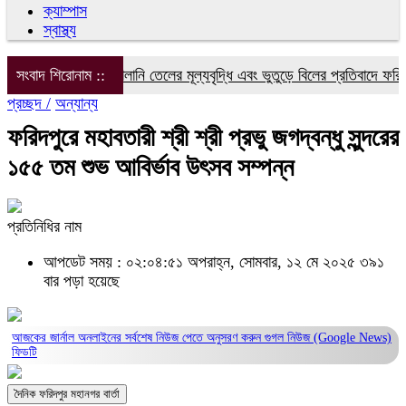
ক্যাম্পাস
স্বাস্থ্য
িদ্যুৎ, গ্যাস ও জ্বালানি তেলের মূল্যবৃদ্ধি এবং ভুতুড়ে বিলের প্রতিবাদে ফরিদপুর
সংবাদ শিরোনাম ::
প্রচ্ছদ /
অন্যান্য
ফরিদপুরে মহাবতারী শ্রী শ্রী প্রভু জগদ্বন্ধু সুন্দরের
১৫৫ তম শুভ আবির্ভাব উৎসব সম্পন্ন
প্রতিনিধির নাম
আপডেট সময় : ০২:০৪:৫১ অপরাহ্ন, সোমবার, ১২ মে ২০২৫
৩৯১
বার পড়া হয়েছে
আজকের জার্নাল অনলাইনের সর্বশেষ নিউজ পেতে অনুসরণ করুন
গুগল নিউজ (Google News)
ফিডটি
দৈনিক ফরিদপুর মহানগর বার্তা