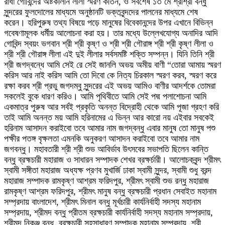
রাধা গোবিন্দের অষ্টকালীন লীলা স্মরণ কীর্তন, ও সর্বশেষ ১৩ মে শ্রীশ্রী বন্ধু
সুন্দরের ফুলদোলের মাধ্যমে অনুষ্ঠানটি ভক্তবৃন্দদের পালনের মাধ্যমে শেষ
করেন। হরিপুরুষ তথ্য বিষয়ে পড়ে মানুষের বিবেকানন্দের উপর এখানে বিভিন্ন
গবেষণামূলক ধর্মীয় আলোচনা করা হয়। তার মধ্যে উল্লেখযোগ্য অনাদির আদি
গোবিন্দ স্বয়ং ভগবান শ্রী শ্রী কৃষ্ণ ও শ্রী শ্রী গৌরাঙ্গ শ্রী শ্রী কৃষ্ণ লীলা ও
শ্রী শ্রী গৌরাঙ্গ লীলা এই দুই লীলার সর্বসমষ্টি শক্তি সম্পন্ন। যিনি তিনি শ্রী
শ্রী জগদ্বন্ধে আমি সেই রে সেই জানলি অভয় অমীয় বাণী “তোরা আমায় স্মরণ
করিস আর নাই করিস আমি তো দিবো কে নিত্য চিরকাল স্মরণ করব, স্মরণ করে
রক্ষা করব শ্রী প্রভু জগদম্বু সুন্দরের এই অভয় আমিও বাণীর আদর্শকে তোমরা
সকলেই বুকে ধারণ করিও। আমি পৃথিবীতে আমি সেই পদ্ম পলাশোচনা আমি
একমাত্র পুরুষ আর সর্বই প্রকৃতি অনন্ত বিদ্রোহী থেকে আমি পূজা গ্রহণ করি
তাই আমি অনন্ত ময় আমি হরিনামের এ ভিন্ন আর কারো নয় এইবার সবকেই
হরিনাম আসাদন করাইবো তবে আমার নাম জগদ্বন্ধু এবার মানুষ তো মানুষ পশু
পক্ষীর পতঙ্গ বৃক্ষলতা এমনকি অনুকরণ আসাদন করাইবো তবে আমার নাম
জগবন্ধু। মহাবতারী শ্রী শ্রী শুভ আবির্ভাব উৎসবের সভাপতি ছিলেন কান্তি
বন্ধু ব্রহ্মচারী মহারাজ ও সাধারন সম্পাদক শেখর ব্রক্ষর্চারী। আলোচকবৃন্দ শ্রীমৎ
স্বামী সঙ্গীতা মহারাজ অধ্যক্ষ প্রণব মুখার্জি ঢাকা স্বামী সুন্দর, স্বামী শুধু বরন্দ
মহারাজ সম্পাদক রামকৃষ্ণ আশ্রম ফরিদপুর, শ্রীমৎ স্বামী শুভ রন্ধু মহারাজ
রামকৃষ্ণ আশ্রম ফরিদপুর, শ্রীমৎ মানুষ বন্ধু ব্রক্ষচারী প্রধান সেবাইত মহানাম
সম্প্রদায় বাংলাদেশ, শ্রীমৎ মিনাল বন্ধু মূর্খচারী কার্যনির্বাহী সদস্য মহানাম
সম্প্রদায়, শ্রীমদ বন্ধু প্রীতম ব্রক্ষচারী কার্যনির্বাহী সদস্য মহানাম সম্প্রদায়,
শ্রীমদ নিকুঞ্জ বন্ধু, ব্রক্ষচারী সহসাধারণ সম্পাদক মহানাম সম্প্রদায়, শ্রী