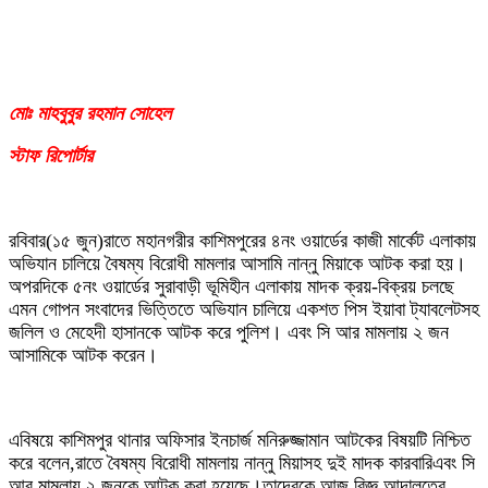
মোঃ মাহবুবুর রহমান সোহেল
স্টাফ রিপোর্টার
রবিবার(১৫ জুন)রাতে মহানগরীর কাশিমপুরের ৪নং ওয়ার্ডের কাজী মার্কেট এলাকায়
অভিযান চালিয়ে বৈষম্য বিরোধী মামলার আসামি নান্নু মিয়াকে আটক করা হয়।
অপরদিকে ৫নং ওয়ার্ডের সুরাবাড়ী ভূমিহীন এলাকায় মাদক ক্রয়-বিক্রয় চলছে
এমন গোপন সংবাদের ভিত্তিতে অভিযান চালিয়ে একশত পিস ইয়াবা ট্যাবলেটসহ
জলিল ও মেহেদী হাসানকে আটক করে পুলিশ। এবং সি আর মামলায় ২ জন
আসামিকে আটক করেন।
এবিষয়ে কাশিমপুর থানার অফিসার ইনচার্জ মনিরুজ্জামান আটকের বিষয়টি নিশ্চিত
করে বলেন,রাতে বৈষম্য বিরোধী মামলায় নান্নু মিয়াসহ দুই মাদক কারবারিএবং সি
আর মামলায় ২ জনকে আটক করা হয়েছে।তাদেরকে আজ বিজ্ঞ আদালতের