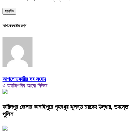
আপলোডকারীর তথ্য
আপলোডকারীর সব সংবাদ
এ ক্যাটাগরির আরো নিউজ
ফরিদপুর জেলার কানাইপুরে গৃহবধূর ঝুলন্ত মরদেহ উদ্ধার, তদন্তে
পুলিশ