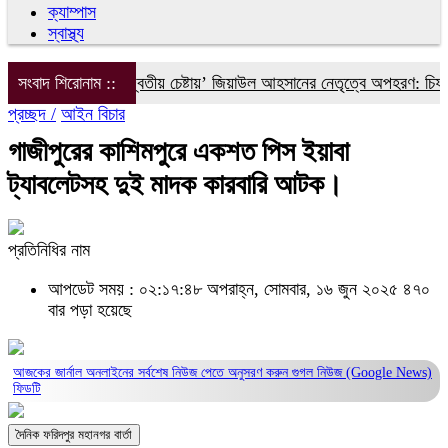
ক্যাম্পাস
স্বাস্থ্য
ইলিয়াস আলীকে ‘দ্বিতীয় চেষ্টায়’ জিয়াউল আহসানের নেতৃত্বে অপহরণ: চিফ প্র
সংবাদ শিরোনাম ::
প্রচ্ছদ /
আইন বিচার
গাজীপুরের কাশিমপুরে একশত পিস ইয়াবা
ট্যাবলেটসহ দুই মাদক কারবারি আটক।
প্রতিনিধির নাম
আপডেট সময় : ০২:১৭:৪৮ অপরাহ্ন, সোমবার, ১৬ জুন ২০২৫
৪৭০
বার পড়া হয়েছে
আজকের জার্নাল অনলাইনের সর্বশেষ নিউজ পেতে অনুসরণ করুন
গুগল নিউজ (Google News)
ফিডটি
দৈনিক ফরিদপুর মহানগর বার্তা