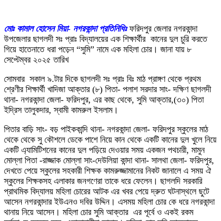
মোঃ কামাল হোসেন মিয়া- নগরকান্দা প্রতিনিধিঃ
ফরিদপুর জেলার নগরকান্দা
উপজেলার ছাগলদী সঃ প্রাঃ বিদ্যালয়ের এক ‌শিক্ষার্থীর ‌কানের দুল চুরি করতে
গিয়ে হাতেনাতে ধরা পড়েন “সুমি” নামে এক মহিলা চোর। জানা যায় ৮
সেপ্টেম্বর ২০২৫ তারিখ
সোমবার সকাল ৯.টার দিকে ছাগলদী সঃ প্রাঃ বিঃ মাঠ প্রাঙ্গণ থেকে প্রথম
শ্রেণীর শিক্ষার্থী ‌খাদিজা আক্তার (৮) পিতা- পলাশ সরদার সাং- দক্ষিণ ছাগলদী
থানা- নগরকান্দা জেলা- ফরিদপুর, এর কাছ থেকে, সুমি আক্তার,(৩০) পিতা
ইদ্রিস তালুকদার, স্বামী কামরুল ইসলাম।
পিতার বাড়ি সাং- বড় পাইককান্দি থানা- নগরকান্দা জেলা- ফরিদপুর স্কুলের মাঠ
থেকে থেকে সু কৌশলে ডেকে পাশে নিয়ে কান থেকে একটি কানের দুল খুলে নিয়ে
একটি এ্যামিটিশনের কানের দুল পড়িয়ে দেওয়ার সময় একজন পথচারী, মামুন
মোল্লা পিতা -রাজ্জাক মোল্লা সাং-দেউলিয়া কান্দা থানা- সালথা জেলা- ফরিদপুর,
দেখতে পেয়ে স্কুলের সহকারী শিক্ষক কামরুজ্জামানের নিকট জানালে এ সময় ঐ
স্কুলের শিক্ষকসহ এলাকার জনগণেরা তাকে ধরে ফেলেন। ছাগলদি সরকারি
প্রাথমিক বিদ্যালয় মহিলা চোরের আটক এর খবর পেয়ে দ্রুত ঘটনাস্থলে ছুটে
আসেন নগরকান্দার ইউএনও দবির উদ্দিন। এসময় মহিলা চোর কে ধরে নগরকান্দা
থানায় নিয়ে আসেন। মহিলা চোর সুমি আক্তার ‌ এর পূর্বে ‌ও একই রকম