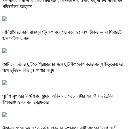
১৮ নম্বর ওয়ার্ডে কার্যকর ড্রেনেজ ব্যবস্থার দাবি, পৌর কর্তৃপক্ষের সরেজমিন
পরিদর্শনের আহ্বান
কালিয়াকৈরে জাল রাজস্ব স্ট্যাম্প ব্যবহার করে ২৫ লক্ষ টাকার নকল সিগারেট
জব্দ আটক ২ জন
মোট চার দিনের ছুটিতে প্রিয়জনের সঙ্গে ছুটি উপভোগ করার জন্য উত্তরবঙ্গের
পথে ছুটছেন বিভিন্ন পেশার মানুষ
পুলিশ সুপারের নির্দেশনায় মান্দায় অভিযান: ২২০ লিটার চোলাই মদ তৈরির
উপকরণসহ একজন গ্রেফতার
সীমান্ত থেকে ৯৪.৭৫০ কেজি ওজনের দুষ্প্রাপ্য কষ্টি পাথরের বিষ্ণু মূর্তি