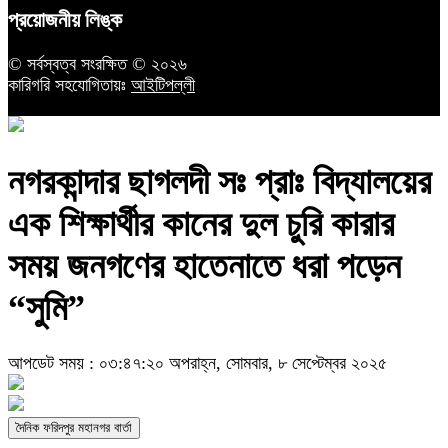
প্রয়োজনীয় লিঙ্ক
© সর্বস্বত্ব সংরক্ষিত © ২০২৬
কারিগরি সহযোগিতায়ঃ
আইটিপল্লী
নগরকান্দার ছাগলদী সঃ প্রাঃ বিদ্যালয়ের
এক ‌শিক্ষার্থীর ‌কানের দুল চুরি কারার
সময় জনগণের হাতেনাতে ধরা পড়েন
“সুমি”
আপডেট সময় : ০৩:৪৭:২০ অপরাহ্ন, সোমবার, ৮ সেপ্টেম্বর ২০২৫
দৈনিক ফরিদপুর মহানগর বার্তা