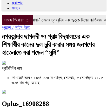
ক্যাম্পাস
স্বাস্থ্য
বিদ্যুৎ, গ্যাস ও জ্বালানি তেলের মূল্যবৃদ্ধি এবং ভুতুড়ে বিলের প্রতিবাদে ফরিদপ
সংবাদ শিরোনাম ::
প্রচ্ছদ /
আইন বিচার
নগরকান্দার ছাগলদী সঃ প্রাঃ বিদ্যালয়ের এক
‌শিক্ষার্থীর ‌কানের দুল চুরি কারার সময় জনগণের
হাতেনাতে ধরা পড়েন “সুমি”
প্রতিনিধির নাম
আপডেট সময় : ০৩:৪৭:২০ অপরাহ্ন, সোমবার, ৮ সেপ্টেম্বর ২০২৫
৩২৪ বার পড়া হয়েছে
Oplus_16908288