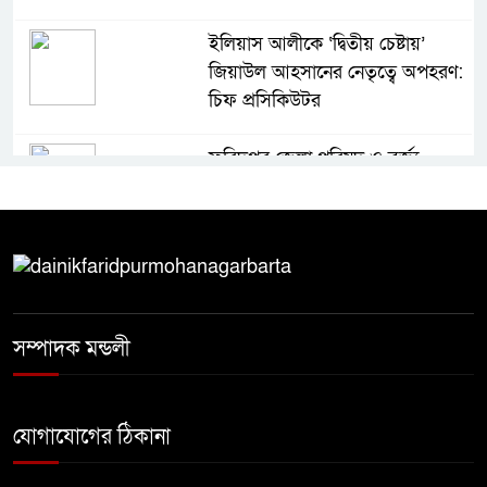
ইলিয়াস আলীকে ‘দ্বিতীয় চেষ্টায়’
জিয়াউল আহসানের নেতৃত্বে অপহরণ:
চিফ প্রসিকিউটর
ফরিদপুর জেলা পরিষদ ও বর্জ্য
প্রক্রিয়াজাতকরণ কারখানা পরিদর্শন
করলেন স্থানীয় সরকার বিভাগের সচিব
৩০ বছরের ভোগান্তি, বসতভিটা রক্ষায়
প্রশাসনের হস্তক্ষেপ চান দিনমজুর
নুরুল ইসলাম
সম্পাদক মন্ডলী
১৮ নম্বর ওয়ার্ডে কার্যকর ড্রেনেজ
ব্যবস্থার দাবি, পৌর কর্তৃপক্ষের
যোগাযোগের ঠিকানা
সরেজমিন পরিদর্শনের আহ্বান