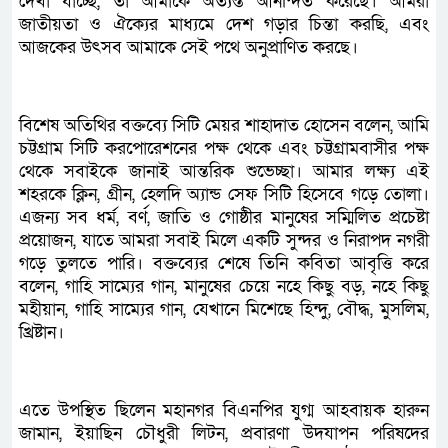
দেখা যাচ্ছে, তা আমাকে অত্যন্ত আনন্দিত করেছে। আমরা
জাতীয়তা ও ঐক্যের মাধ্যমে দেশ গড়ার চিন্তা করছি, এবং
আজকের উৎসব আমাকে সেই পথে অনুপ্রাণিত করছে।
বিশেষ অতিথির বক্তব্যে সিটি মেয়র শাহাদাত হোসেন বলেন, আমি
চট্টগ্রাম সিটি করপোরেশনের পক্ষ থেকে এবং চট্টগ্রামবাসীর পক্ষ
থেকে সবাইকে জানাই আন্তরিক শুভেচ্ছা। আমার লক্ষ্য এই
শহরকে ক্লিন, গ্রীন, হেলদি অ্যান্ড সেফ সিটি হিসেবে গড়ে তোলা।
এজন্য সব ধর্ম, বর্ণ, জাতি ও গোষ্ঠীর মানুষের সম্মিলিত প্রচেষ্টা
প্রয়োজন, যাতে আমরা সবাই মিলে একটি সুন্দর ও নিরাপদ নগরী
গড়ে তুলতে পারি। বক্তব্যের শেষে তিনি কবিতা আবৃত্তি করে
বলেন, গাহি সাম্যের গান, মানুষের চেয়ে নহে কিছু বড়, নহে কিছু
মহীয়ান, গাহি সাম্যের গান, যেখানে মিশেছে হিন্দু, বৌদ্ধ, মুসলিম,
খ্রিষ্টান।
এতে উপস্থিত ছিলেন মহানগর বিএনপির যুগ্ম আহবায়ক হারুন
জামান, ইয়াছিন চৌধুরী লিটন, প্রবারণা উদযাপন পরিষদের