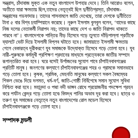
সন্ত্রাস, চাঁদাবাজ মুক্ত এক নতুন বাংলাদেশ উপহার দেবে। তিনি আরোও বলেন,
অতীতে যারা ক্ষমতায় ছিল,তাদের নেতৃত্বই ছিল দুর্নীতিগ্রস্ত, চাঁদাবাজ-
সন্ত্রাসের গডফাদার। তাদের শাসনামলে জাতি দেখেছে, তারা দেশকে দুর্নীতিতে
টানা ৫ বার বিশ্ব চ্যাম্পিয়ানে করেছে। নূরুল ইসলাম বুলবুল বলেন, ‘যাদের কাছে
নিজ দলের নেতাকর্মী নিরাপদ নয়; তাদের কাছে দেশ ও জাতি নিরাপদ থাকতে
পারবে না’। বাংলাদেশকে শান্তির নীড় হিসেবে গড়ে তুলতে দাঁড়িপাল্লা প্রতীকে
ব্যালটে ভোট দিয়ে ইসলামী বিপ্লব ঘটাতে হবে। জামায়াতে ইসলামী ক্ষমতায়
গেলে বেকারত্ব দূরীকরণে যুব সমাজকে উদ্যোক্ত হিসেবে গড়ে তোলা হবে। যুব
নারী-পুরুষকে কর্মমূখী প্রশিক্ষণ প্রদানের মাধ্যমে প্রত্যেককে জাতীয় সম্পদে
রূপান্তরিত করা হবে। ঘরে বসেই উর্পাজনের সুযোগ পাবে চাঁপাইনবাবগঞ্জের
প্রতিটি মানুষ। জনগণের কল্যাণে চাঁপাইনবাবগঞ্জের শহর ও গ্রামকে সমানভাবে
গড়ে তোলা হবে। কৃষক, শ্রমিক, মেহনতি মানুষের কল্যাণে সকল বৈষম্যের
শিকল ভেঙে দিয়ে দলমত, ধর্ম-বর্ণ, জাতি-গোষ্ঠী নির্বিশেষে সমান সুযোগ সুবিধা
নিশ্চিত করা হবে। মহানন্দা ও পদ্মা নদী ভাঙ্গন রোধে প্রয়োজনীয় পদক্ষেপ গ্রহন
করে পর্যটন কেন্দ্র গড়ে তোলা হবে৷ বিশুদ্ধ পানির অভাব দূর করা হবে। ছাত্র ও
তরুণ যুব সমাজের নেতৃত্বে নতুন বাংলাদেশের রোল মডেল হিসেবে
চাঁপাইনবাবগঞ্জকে গড়ে তোলা হবে।
সম্পাদক মন্ডলী