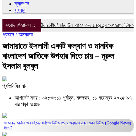
ক্যাম্পাস
স্বাস্থ্য
য়াস আলীকে ‘দ্বিতীয় চেষ্টায়’ জিয়াউল আহসানের নেতৃত্বে অপহরণ: চিফ প্রসিকি
সংবাদ শিরোনাম ::
প্রচ্ছদ /
অন্যান্য
জামায়াতে ইসলামী একটি কল্যাণ ও মানবিক
বাংলাদেশ জাতিকে উপহার দিতে চায় – নূরুল
ইসলাম বুলবুল
প্রতিনিধির নাম
আপডেট সময় : ০৯:৩৮:১১ পূর্বাহ্ন, মঙ্গলবার, ১১ নভেম্বর ২০২৫
৯৭
বার পড়া হয়েছে
আজকের জার্নাল অনলাইনের সর্বশেষ নিউজ পেতে অনুসরণ করুন
গুগল নিউজ (Google News)
ফিডটি