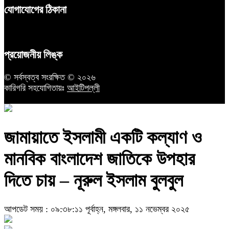
যোগাযোগের ঠিকানা
প্রয়োজনীয় লিঙ্ক
© সর্বস্বত্ব সংরক্ষিত © ২০২৬
কারিগরি সহযোগিতায়ঃ
আইটিপল্লী
জামায়াতে ইসলামী একটি কল্যাণ ও
মানবিক বাংলাদেশ জাতিকে উপহার
দিতে চায় – নূরুল ইসলাম বুলবুল
আপডেট সময় : ০৯:৩৮:১১ পূর্বাহ্ন, মঙ্গলবার, ১১ নভেম্বর ২০২৫