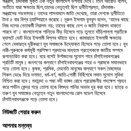
সন্ত্রাস, চাঁদাবাজ মুক্ত এক নতুন বাংলাদেশ উপহার দেবে। তিনি আরোও বলেন,
অতীতে যারা ক্ষমতায় ছিল,তাদের নেতৃত্বই ছিল দুর্নীতিগ্রস্ত, চাঁদাবাজ-
সন্ত্রাসের গডফাদার। তাদের শাসনামলে জাতি দেখেছে, তারা দেশকে দুর্নীতিতে
টানা ৫ বার বিশ্ব চ্যাম্পিয়ানে করেছে। নূরুল ইসলাম বুলবুল বলেন, ‘যাদের কাছে
নিজ দলের নেতাকর্মী নিরাপদ নয়; তাদের কাছে দেশ ও জাতি নিরাপদ থাকতে
পারবে না’। বাংলাদেশকে শান্তির নীড় হিসেবে গড়ে তুলতে দাঁড়িপাল্লা প্রতীকে
ব্যালটে ভোট দিয়ে ইসলামী বিপ্লব ঘটাতে হবে। জামায়াতে ইসলামী ক্ষমতায়
গেলে বেকারত্ব দূরীকরণে যুব সমাজকে উদ্যোক্ত হিসেবে গড়ে তোলা হবে। যুব
নারী-পুরুষকে কর্মমূখী প্রশিক্ষণ প্রদানের মাধ্যমে প্রত্যেককে জাতীয় সম্পদে
রূপান্তরিত করা হবে। ঘরে বসেই উর্পাজনের সুযোগ পাবে চাঁপাইনবাবগঞ্জের
প্রতিটি মানুষ। জনগণের কল্যাণে চাঁপাইনবাবগঞ্জের শহর ও গ্রামকে সমানভাবে
গড়ে তোলা হবে। কৃষক, শ্রমিক, মেহনতি মানুষের কল্যাণে সকল বৈষম্যের
শিকল ভেঙে দিয়ে দলমত, ধর্ম-বর্ণ, জাতি-গোষ্ঠী নির্বিশেষে সমান সুযোগ সুবিধা
নিশ্চিত করা হবে। মহানন্দা ও পদ্মা নদী ভাঙ্গন রোধে প্রয়োজনীয় পদক্ষেপ গ্রহন
করে পর্যটন কেন্দ্র গড়ে তোলা হবে৷ বিশুদ্ধ পানির অভাব দূর করা হবে। ছাত্র ও
তরুণ যুব সমাজের নেতৃত্বে নতুন বাংলাদেশের রোল মডেল হিসেবে
চাঁপাইনবাবগঞ্জকে গড়ে তোলা হবে।
নিউজটি শেয়ার করুন
আপনার মন্তব্য