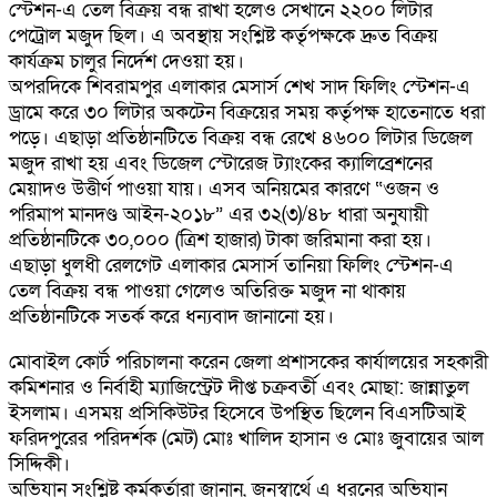
স্টেশন-এ তেল বিক্রয় বন্ধ রাখা হলেও সেখানে ২২০০ লিটার
পেট্রোল মজুদ ছিল। এ অবস্থায় সংশ্লিষ্ট কর্তৃপক্ষকে দ্রুত বিক্রয়
কার্যক্রম চালুর নির্দেশ দেওয়া হয়।
অপরদিকে শিবরামপুর এলাকার মেসার্স শেখ সাদ ফিলিং স্টেশন-এ
ড্রামে করে ৩০ লিটার অকটেন বিক্রয়ের সময় কর্তৃপক্ষ হাতেনাতে ধরা
পড়ে। এছাড়া প্রতিষ্ঠানটিতে বিক্রয় বন্ধ রেখে ৪৬০০ লিটার ডিজেল
মজুদ রাখা হয় এবং ডিজেল স্টোরেজ ট্যাংকের ক্যালিব্রেশনের
মেয়াদও উত্তীর্ণ পাওয়া যায়। এসব অনিয়মের কারণে “ওজন ও
পরিমাপ মানদণ্ড আইন-২০১৮” এর ৩২(৩)/৪৮ ধারা অনুযায়ী
প্রতিষ্ঠানটিকে ৩০,০০০ (ত্রিশ হাজার) টাকা জরিমানা করা হয়।
এছাড়া ধুলধী রেলগেট এলাকার মেসার্স তানিয়া ফিলিং স্টেশন-এ
তেল বিক্রয় বন্ধ পাওয়া গেলেও অতিরিক্ত মজুদ না থাকায়
প্রতিষ্ঠানটিকে সতর্ক করে ধন্যবাদ জানানো হয়।
মোবাইল কোর্ট পরিচালনা করেন জেলা প্রশাসকের কার্যালয়ের সহকারী
কমিশনার ও নির্বাহী ম্যাজিস্ট্রেট দীপ্ত চক্রবর্তী এবং মোছা: জান্নাতুল
ইসলাম। এসময় প্রসিকিউটর হিসেবে উপস্থিত ছিলেন বিএসটিআই
ফরিদপুরের পরিদর্শক (মেট) মোঃ খালিদ হাসান ও মোঃ জুবায়ের আল
সিদ্দিকী।
অভিযান সংশ্লিষ্ট কর্মকর্তারা জানান, জনস্বার্থে এ ধরনের অভিযান