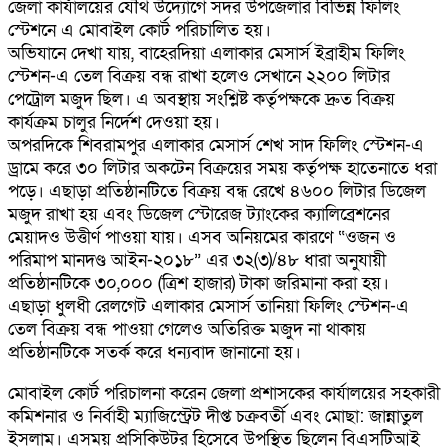
জেলা কার্যালয়ের যৌথ উদ্যোগে সদর উপজেলার বিভিন্ন ফিলিং
স্টেশনে এ মোবাইল কোর্ট পরিচালিত হয়।
অভিযানে দেখা যায়, বাহেরদিয়া এলাকার মেসার্স ইব্রাহীম ফিলিং
স্টেশন-এ তেল বিক্রয় বন্ধ রাখা হলেও সেখানে ২২০০ লিটার
পেট্রোল মজুদ ছিল। এ অবস্থায় সংশ্লিষ্ট কর্তৃপক্ষকে দ্রুত বিক্রয়
কার্যক্রম চালুর নির্দেশ দেওয়া হয়।
অপরদিকে শিবরামপুর এলাকার মেসার্স শেখ সাদ ফিলিং স্টেশন-এ
ড্রামে করে ৩০ লিটার অকটেন বিক্রয়ের সময় কর্তৃপক্ষ হাতেনাতে ধরা
পড়ে। এছাড়া প্রতিষ্ঠানটিতে বিক্রয় বন্ধ রেখে ৪৬০০ লিটার ডিজেল
মজুদ রাখা হয় এবং ডিজেল স্টোরেজ ট্যাংকের ক্যালিব্রেশনের
মেয়াদও উত্তীর্ণ পাওয়া যায়। এসব অনিয়মের কারণে “ওজন ও
পরিমাপ মানদণ্ড আইন-২০১৮” এর ৩২(৩)/৪৮ ধারা অনুযায়ী
প্রতিষ্ঠানটিকে ৩০,০০০ (ত্রিশ হাজার) টাকা জরিমানা করা হয়।
এছাড়া ধুলধী রেলগেট এলাকার মেসার্স তানিয়া ফিলিং স্টেশন-এ
তেল বিক্রয় বন্ধ পাওয়া গেলেও অতিরিক্ত মজুদ না থাকায়
প্রতিষ্ঠানটিকে সতর্ক করে ধন্যবাদ জানানো হয়।
মোবাইল কোর্ট পরিচালনা করেন জেলা প্রশাসকের কার্যালয়ের সহকারী
কমিশনার ও নির্বাহী ম্যাজিস্ট্রেট দীপ্ত চক্রবর্তী এবং মোছা: জান্নাতুল
ইসলাম। এসময় প্রসিকিউটর হিসেবে উপস্থিত ছিলেন বিএসটিআই