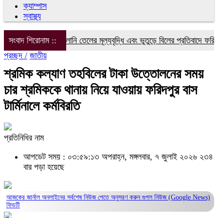
ক্যাম্পাস
স্বাস্থ্য
িদ্যুৎ, গ্যাস ও জ্বালানি তেলের মূল্যবৃদ্ধি এবং ভুতুড়ে বিলের প্রতিবাদে ফরিদপুর
সংবাদ শিরোনাম ::
প্রচ্ছদ /
জাতীয়
শ্রমিক কল্যাণ তহবিলের টাকা উত্তোলনের সময়
চার শ্রমিককে থানায় নিয়ে যাওয়ায় ফরিদপুর বাস
টার্মিনালে কর্মবিরতি
প্রতিনিধির নাম
আপডেট সময় : ০৩:৫৯:১৩ অপরাহ্ন, মঙ্গলবার, ৭ জুলাই ২০২৬
২৩৪
বার পড়া হয়েছে
আজকের জার্নাল অনলাইনের সর্বশেষ নিউজ পেতে অনুসরণ করুন
গুগল নিউজ (Google News)
ফিডটি