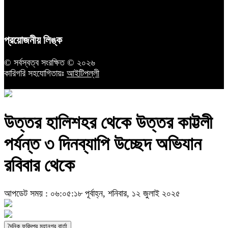
প্রয়োজনীয় লিঙ্ক
© সর্বস্বত্ব সংরক্ষিত © ২০২৬
কারিগরি সহযোগিতায়ঃ
আইটিপল্লী
উত্তর হালিশহর থেকে উত্তর কাট্টলী
পর্যন্ত ৩ দিনব্যাপি উচ্ছেদ অভিযান
রবিবার থেকে
আপডেট সময় : ০৬:০৫:১৮ পূর্বাহ্ন, শনিবার, ১২ জুলাই ২০২৫
দৈনিক ফরিদপুর মহানগর বার্তা