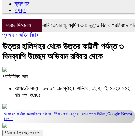
ক্যাম্পাস
স্বাস্থ্য
িদ্যুৎ, গ্যাস ও জ্বালানি তেলের মূল্যবৃদ্ধি এবং ভুতুড়ে বিলের প্রতিবাদে ফরিদপুর
সংবাদ শিরোনাম ::
প্রচ্ছদ /
আইন বিচার
উত্তর হালিশহর থেকে উত্তর কাট্টলী পর্যন্ত ৩
দিনব্যাপি উচ্ছেদ অভিযান রবিবার থেকে
প্রতিনিধির নাম
আপডেট সময় : ০৬:০৫:১৮ পূর্বাহ্ন, শনিবার, ১২ জুলাই ২০২৫
১২২
বার পড়া হয়েছে
আজকের জার্নাল অনলাইনের সর্বশেষ নিউজ পেতে অনুসরণ করুন
গুগল নিউজ (Google News)
ফিডটি
দৈনিক ফরিদপুর মহানগর বার্তা