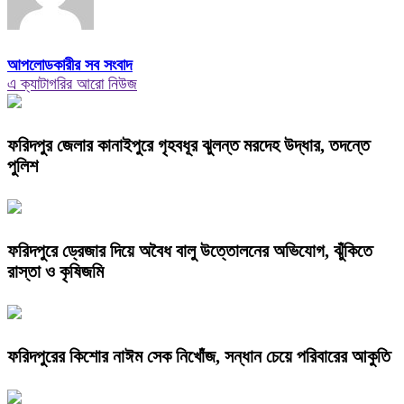
আপলোডকারীর সব সংবাদ
এ ক্যাটাগরির আরো নিউজ
ফরিদপুর জেলার কানাইপুরে গৃহবধূর ঝুলন্ত মরদেহ উদ্ধার, তদন্তে
পুলিশ
ফরিদপুরে ড্রেজার দিয়ে অবৈধ বালু উত্তোলনের অভিযোগ, ঝুঁকিতে
রাস্তা ও কৃষিজমি
ফরিদপুরের কিশোর নাঈম সেক নিখোঁজ, সন্ধান চেয়ে পরিবারের আকুতি