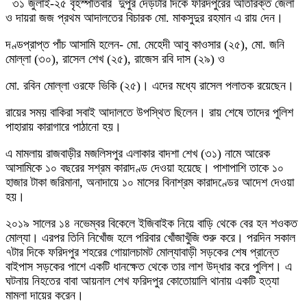
৩১ জুলাই-২৫ বৃহস্পতিবার দুপুর দেড়টার দিকে ফরিদপুরের অতিরিক্ত জেলা
ও দায়রা জজ প্রথম আদালতের বিচারক মো. মাকসুদুর রহমান এ রায় দেন।
দণ্ডপ্রাপ্ত পাঁচ আসামি হলেন- মো. মেহেদী আবু কাওসার (২৫), মো. জনি
মোল্লা (৩০), রাসেল শেখ (২৫), রাজেস রবি দাস (২৯) ও
মো. রবিন মোল্লা ওরফে ভিকি (২৫)। এদের মধ্যে রাসেল পলাতক রয়েছেন।
রায়ের সময় বাকিরা সবাই আদালতে উপস্থিত ছিলেন। রায় শেষে তাদের পুলিশ
পাহারায় কারাগারে পাঠানো হয়।
এ মামলায় রাজবাড়ীর মজলিসপুর এলাকার বাদশা শেখ (৩১) নামে আরেক
আসামিকে ১০ বছরের সশ্রম কারাদণ্ড দেওয়া হয়েছে। পাশাপাশি তাকে ১০
হাজার টাকা জরিমানা, অনাদায়ে ১০ মাসের বিনাশ্রম কারাদণ্ডের আদেশ দেওয়া
হয়।
২০১৯ সালের ১৪ নভেম্বর বিকেলে ইজিবাইক নিয়ে বাড়ি থেকে বের হন শওকত
মোল্যা। এরপর তিনি নিখোঁজ হলে পরিবার খোঁজাখুঁজি শুরু করে। পরদিন সকাল
৭টার দিকে ফরিদপুর শহরের গোয়ালচামট মোল্যাবাড়ী সড়কের শেষ প্রান্তে
বাইপাস সড়কের পাশে একটি ধানক্ষেত থেকে তার লাশ উদ্ধার করে পুলিশ। এ
ঘটনায় নিহতের বাবা আয়নাল শেখ ফরিদপুর কোতোয়ালি থানায় একটি হত্যা
মামলা দায়ের করেন।