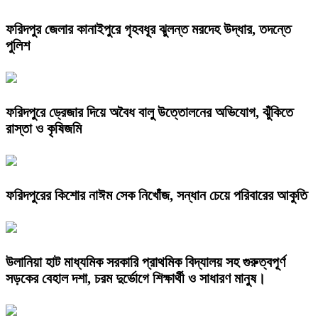
ফরিদপুর জেলার কানাইপুরে গৃহবধূর ঝুলন্ত মরদেহ উদ্ধার, তদন্তে
পুলিশ
ফরিদপুরে ড্রেজার দিয়ে অবৈধ বালু উত্তোলনের অভিযোগ, ঝুঁকিতে
রাস্তা ও কৃষিজমি
ফরিদপুরের কিশোর নাঈম সেক নিখোঁজ, সন্ধান চেয়ে পরিবারের আকুতি
উলানিয়া হাট মাধ্যমিক সরকারি প্রাথমিক বিদ্যালয় সহ গুরুত্বপূর্ণ
সড়কের বেহাল দশা, চরম দুর্ভোগে শিক্ষার্থী ও সাধারণ মানুষ।