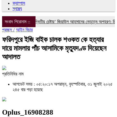
ক্যাম্পাস
স্বাস্থ্য
ইলিয়াস আলীকে ‘দ্বিতীয় চেষ্টায়’ জিয়াউল আহসানের নেতৃত্বে অপহরণ: চিফ প্র
সংবাদ শিরোনাম ::
প্রচ্ছদ /
আইন বিচার
ফরিদপুরে ইজি বাইক চালক শওকত কে হত্যার
দায়ে মামলায় পাঁচ আসামিকে মৃত্যুদণ্ড দিয়েছেন
আদালত
প্রতিনিধির নাম
আপডেট সময় : ০৫:২০:১৭ অপরাহ্ন, বৃহস্পতিবার, ৩১ জুলাই ২০২৫
২৪৫ বার পড়া হয়েছে
Oplus_16908288