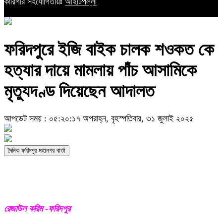
কারিগরি সহযোগিতায়ঃ
আইটিপল্লী
ফরিদপুরে ইজি বাইক চালক শওকত কে
হত্যার দায়ে মামলায় পাঁচ আসামিকে
মৃত্যুদণ্ড দিয়েছেন আদালত
আপডেট সময় : ০৫:২০:১৭ অপরাহ্ন, বৃহস্পতিবার, ৩১ জুলাই ২০২৫
দৈনিক ফরিদপুর মহানগর বার্তা
রেজাউল করিম -ফরিদপুর