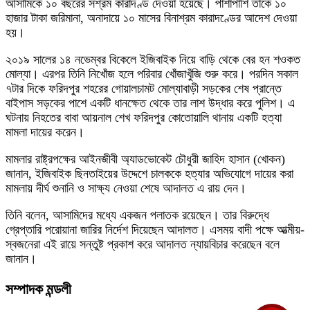
আসামিকে ১০ বছরের সশ্রম কারাদণ্ড দেওয়া হয়েছে। পাশাপাশি তাকে ১০
হাজার টাকা জরিমানা, অনাদায়ে ১০ মাসের বিনাশ্রম কারাদণ্ডের আদেশ দেওয়া
হয়।
২০১৯ সালের ১৪ নভেম্বর বিকেলে ইজিবাইক নিয়ে বাড়ি থেকে বের হন শওকত
মোল্যা। এরপর তিনি নিখোঁজ হলে পরিবার খোঁজাখুঁজি শুরু করে। পরদিন সকাল
৭টার দিকে ফরিদপুর শহরের গোয়ালচামট মোল্যাবাড়ী সড়কের শেষ প্রান্তে
বাইপাস সড়কের পাশে একটি ধানক্ষেত থেকে তার লাশ উদ্ধার করে পুলিশ। এ
ঘটনায় নিহতের বাবা আয়নাল শেখ ফরিদপুর কোতোয়ালি থানায় একটি হত্যা
মামলা দায়ের করেন।
মামলার রাষ্ট্রপক্ষের আইনজীবী অ্যাডভোকেট চৌধুরী জাহিদ হাসান (খোকন)
জানান, ইজিবাইক ছিনতাইয়ের উদ্দেশে চালককে হত্যার অভিযোগে দায়ের করা
মামলায় দীর্ঘ শুনানি ও সাক্ষ্য নেওয়া শেষে আদালত এ রায় দেন।
তিনি বলেন, আসামিদের মধ্যে একজন পলাতক রয়েছেন। তার বিরুদ্ধে
গ্রেপ্তারি পরোয়ানা জারির নির্দেশ দিয়েছেন আদালত। এসময় বাদী পক্ষে আত্মীয়-
স্বজনেরা এই রায়ে সন্তুষ্ট প্রকাশ করে আদালত ন্যায়বিচার করেছেন বলে
জানান।
সম্পাদক মন্ডলী