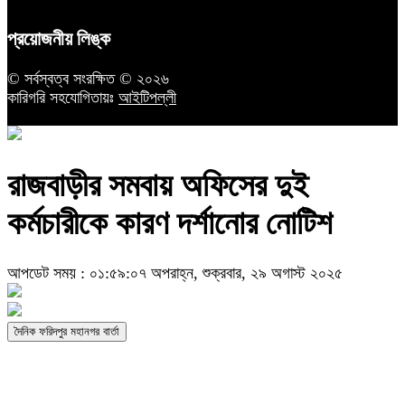
প্রয়োজনীয় লিঙ্ক
© সর্বস্বত্ব সংরক্ষিত © ২০২৬
কারিগরি সহযোগিতায়ঃ
আইটিপল্লী
রাজবাড়ীর সমবায় অফিসের দুই
কর্মচারীকে কারণ দর্শানোর নোটিশ
আপডেট সময় : ০১:৫৯:০৭ অপরাহ্ন, শুক্রবার, ২৯ অগাস্ট ২০২৫
দৈনিক ফরিদপুর মহানগর বার্তা