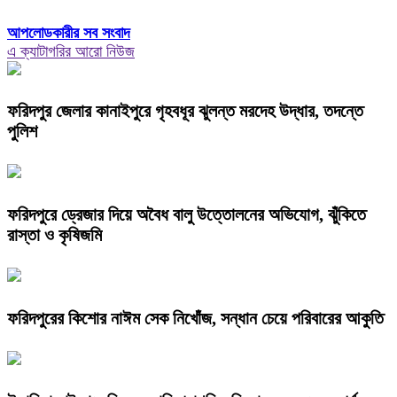
আপলোডকারীর সব সংবাদ
এ ক্যাটাগরির আরো নিউজ
ফরিদপুর জেলার কানাইপুরে গৃহবধূর ঝুলন্ত মরদেহ উদ্ধার, তদন্তে
পুলিশ
ফরিদপুরে ড্রেজার দিয়ে অবৈধ বালু উত্তোলনের অভিযোগ, ঝুঁকিতে
রাস্তা ও কৃষিজমি
ফরিদপুরের কিশোর নাঈম সেক নিখোঁজ, সন্ধান চেয়ে পরিবারের আকুতি