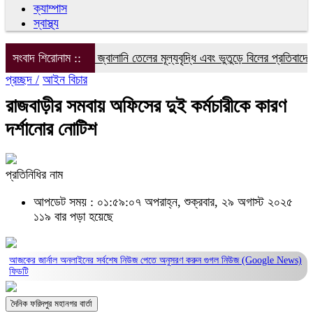
ক্যাম্পাস
স্বাস্থ্য
সংবাদ শিরোনাম ::
বিদ্যুৎ, গ্যাস ও জ্বালানি তেলের মূল্যবৃদ্ধি এবং ভুতুড়ে বিলের প্রতিবাদে ফর
প্রচ্ছদ /
আইন বিচার
রাজবাড়ীর সমবায় অফিসের দুই কর্মচারীকে কারণ
দর্শানোর নোটিশ
প্রতিনিধির নাম
আপডেট সময় : ০১:৫৯:০৭ অপরাহ্ন, শুক্রবার, ২৯ অগাস্ট ২০২৫
১১৯ বার পড়া হয়েছে
আজকের জার্নাল অনলাইনের সর্বশেষ নিউজ পেতে অনুসরণ করুন
গুগল নিউজ (Google News)
ফিডটি
দৈনিক ফরিদপুর মহানগর বার্তা