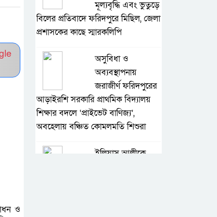
মূল্যবৃদ্ধি এবং ভুতুড়ে
বিলের প্রতিবাদে ফরিদপুরে মিছিল, জেলা
প্রশাসকের কাছে স্মারকলিপি
gle
অসুবিধা ও
অব্যবস্থাপনায়
জরাজীর্ণ ফরিদপুরের
আড়াইরশি সরকারি প্রাথমিক বিদ্যালয়
শিক্ষার বদলে ‘প্রাইভেট বাণিজ্য’,
অবহেলায় বঞ্চিত কোমলমতি শিশুরা
ইলিয়াস আলীকে
‘দ্বিতীয় চেষ্টায়’
জিয়াউল আহসানের
নেতৃত্বে অপহরণ: চিফ প্রসিকিউটর
বোধন ও