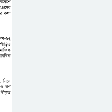
রিবেশে
ফরিদপুর জেলা
এসএসের
পরিষদ ও বর্জ্য
ার কথা
প্রক্রিয়াজাতকরণ
কারখানা পরিদর্শন করলেন স্থানীয় সরকার
বিভাগের সচিব
শন–৮),
৩০ বছরের ভোগান্তি,
িপীড়িত
সামাজিক
বসতভিটা রক্ষায়
মানবিক
প্রশাসনের হস্তক্ষেপ
চান দিনমজুর নুরুল ইসলাম
১৮ নম্বর ওয়ার্ডে
্য নিয়ে
কার্যকর ড্রেনেজ
য় ও ঋণ
ব্যবস্থার দাবি, পৌর
বীকৃত
কর্তৃপক্ষের সরেজমিন পরিদর্শনের আহ্বান