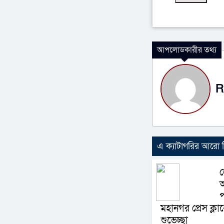
আপলোডকারীর তথ্য
R
এ ক্যাটাগরির আরো
জ
মহানগর প্রেস ক্লা
শুভেচ্ছা