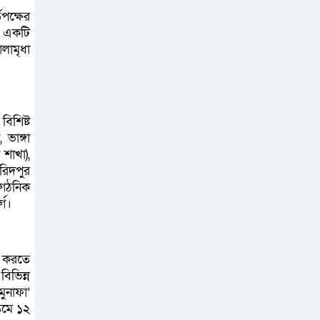
কালিয়াকৈরে জাল
পক্ষের
রাজস্ব স্ট্যাম্প
্ট একটি
ব্যবহার করে ২৫ লক্ষ
লামৃধা
টাকার নকল সিগারেট জব্দ আটক ২ জন
মোট চার দিনের
িশিষ্ট
ছুটিতে প্রিয়জনের
ভাঙ্গা
সঙ্গে ছুটি উপভোগ
 শাখা),
করার জন্য উত্তরবঙ্গের পথে ছুটছেন
রিদপুর
বিভিন্ন পেশার মানুষ
ংগঠনিক
্গ।
পুলিশ সুপারের
নির্দেশনায় মান্দায়
ণ করতে
অভিযান: ২২০ লিটার
িভিন্ন
চোলাই মদ তৈরির উপকরণসহ একজন
ুনাফা’
গ্রেফতার
িমে ১২