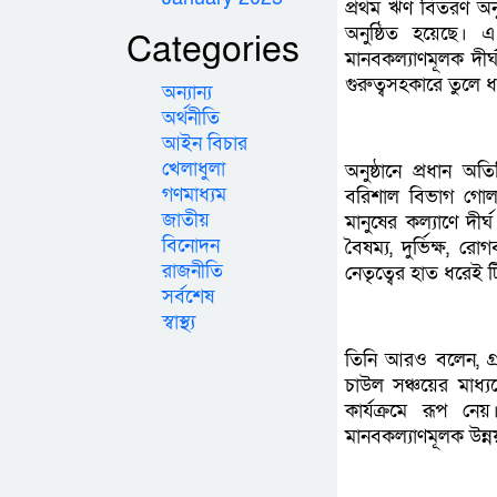
প্রথম ঋণ বিতরণ অন
অনুষ্ঠিত হয়েছে। 
Categories
মানবকল্যাণমূলক দীর্
গুরুত্বসহকারে তুলে 
অন্যান্য
অর্থনীতি
আইন বিচার
খেলাধুলা
অনুষ্ঠানে প্রধান 
গণমাধ্যম
বরিশাল বিভাগ গোল
জাতীয়
মানুষের কল্যাণে দীর্
বিনোদন
বৈষম্য, দুর্ভিক্ষ,
রাজনীতি
নেতৃত্বের হাত ধরেই
সর্বশেষ
স্বাস্থ্য
তিনি আরও বলেন, গ্রা
চাউল সঞ্চয়ের মাধ্
কার্যক্রমে রূপ ন
মানবকল্যাণমূলক উন্ন