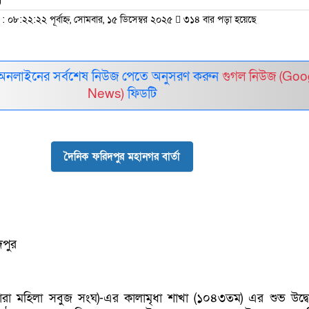
ম
০৮:২২:২২ পূর্বাহ্ন, সোমবার, ১৫ ডিসেম্বর ২০২৫
৩১৪ বার পড়া হয়েছে
অনলাইনের সর্বশেষ নিউজ পেতে অনুসরণ করুন
গুগল নিউজ (Goo
News)
ফিডটি
দৈনিক ফরিদপুর মহানগর বার্তা
পুর
ারা মহিলা সবুজ সংঘ)-এর কালামৃধা শাখা (১০৪৩তম) এর শুভ উদ্