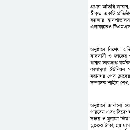
প্রধান অতিথি জানান
স্বীকৃত একটি প্রতিষ
ক্যান্সার হাসপাতা
এলাকাতেও টিএমএসএসে
অনুষ্ঠানে বিশেষ অ
ব্যবসায়ী ও জাকের প
থানার ভারপ্রাপ্ত কর্
কালামৃধা ইউনিয়ন 
মহানগর প্রেস ক্লা
সম্পাদক শাহীন শেখ, স
অনুষ্ঠানে জানানো হ
পারবেন এবং বিদেশগা
সঞ্চয় ও মুনাফা স্কি
১,০০০ টাকা, ছয় মাস