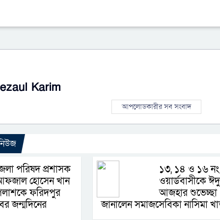
ezaul Karim
আপলোডকারীর সব সংবাদ
 নিউজ
েলা পরিষদ প্রশাসক
১৩, ১৪ ও ১৬ নং
আফজাল হোসেন খান
ওয়ার্ডবাসীকে ঈদ
পলাশকে ফরিদপুর
আজহার শুভেচ্ছা
বের জন্মদিনের
জানালেন সমাজসেবিকা নাসিমা খা