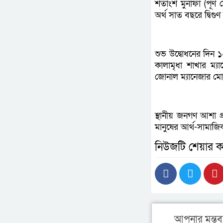
শতাংশ মুনাফা (পূর্ণ
অর্থ সাত বছরে দ্বিগু
শুভ উদ্বোধনের দিন
কালামৃধা শাখার ম্য
জোনাল ম্যানেজার মো.
স্থানীয় জনগণ আশা 
মানুষের আর্থ-সামাজিক 
নিউজটি শেয়ার ক
আপনার মন্তব্