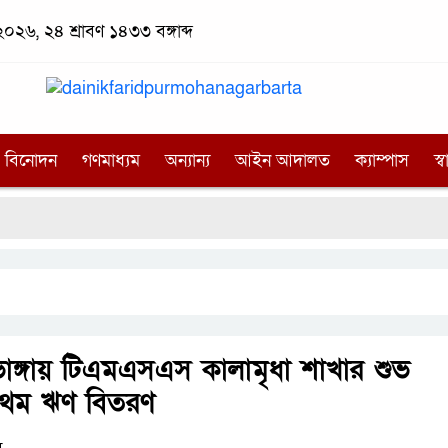
২৬, ২৪ শ্রাবণ ১৪৩৩ বঙ্গাব্দ
বিনোদন
গণমাধ্যম
অন্যান্য
আইন আদালত
ক্যাম্পাস
স্বা
ব
াঙ্গায় টিএমএসএস কালামৃধা শাখার শুভ
্রথম ঋণ বিতরণ