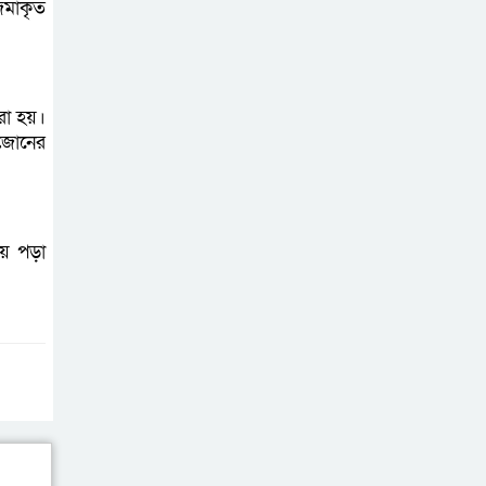
জমাকৃত
সীমান্ত থেকে
৯৪.৭৫০ কেজি
ওজনের দুষ্প্রাপ্য কষ্টি
রা হয়।
পাথরের বিষ্ণু মূর্তি উদ্ধার
 জোনের
য়ে পড়া