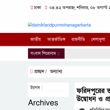
ঢাকা
০৪:৪২ অপরাহ্ন, শনিবার, ০৮ অগাস্ট ২০
জাতীয়
আন্তর্জাতিক
রাজনীতি
খেলাধুলা
সংবাদ শিরোনাম ::
প্রচ্ছদ /
অন্যান্য
ট্যাগস :
ফরিদপুরের ভ
উদ্বোধন ও প
Archives