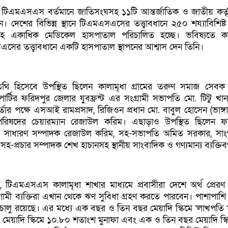
, টিএমএসএস বর্তমানে জাতিসংঘসহ ১১টি আন্তর্জাতিক ও জাতীয় কর্তৃ
্ঠান। দেশের বিভিন্ন স্থানে টিএমএসএসের তত্ত্বাবধানে ২৫০ শয্যাবিশিষ
লসহ একাধিক মেডিকেল হাসপাতাল পরিচালিত হচ্ছে। ভবিষ্যতে কা
র তত্ত্বাবধানে একটি হাসপাতাল স্থাপনের আশ্বাস দেন তিনি।
তিথি হিসেবে উপস্থিত ছিলেন কালামৃধা গ্রামের তরুণ সমাজ সেবক ব
ার্টির ফরিদপুর জেলার যুবফ্রন্ট এর সংগ্রামী সভাপতি মো. টিটু খান, 
মকর্তার পক্ষে এসআই রামপ্রসাদ, রিজিওন প্রধান মো. বাবুল হোসেন (ভাঙ্গা
পরিষদের চেয়ারম্যান রেজাউল করিম। এছাড়াও উপস্থিত ছিলেন ফ
বের সাধারণ সম্পাদক রেজাউল করিম, সহ-সভাপতি অমিত সরকার, সা
হ-প্রচার সম্পাদক শেখ হাচানসহ স্থানীয় সাংবাদিক ও গণ্যমান্য ব্যক্তিবর
য়, টিএমএসএস কালামৃধা শাখার মাধ্যমে প্রবাসীরা দেশে অর্থ প্রের
মী ব্যক্তিরা এখান থেকে ঋণ সুবিধা গ্রহণ করতে পারবেন। পাশাপাশি ব
ম চালু রয়েছে। এর মধ্যে এক বছর ও তিন বছর মেয়াদি স্কিমে ‘লাখপতি ম
 মেয়াদি স্কিমে ১০.৮০ শতাংশ মুনাফা এবং এক ও তিন বছর মেয়াদি স্ক